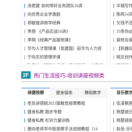
汤君健·如何带好业务团队16讲
半镜写作
向优秀企业学激励
陈鸣14
郑毓煌讲商学经典
欠钱不还
李想·《产品实战16讲》
35条你
李翔《经典产品案例课》
装修及
华为人才管理课（吴建国）前华为人力资
【机器应
源...
宁向东的管理学课
网文创作
陈春花《管理的常识》精华解读 68个音频
贾樟柯
方军-超级工作法72讲
稿...
胡森林
热门生活技巧-培训讲座视频类
保健按摩
健身锻炼
舞蹈教学
音乐教
老岳讲感统2021版触觉按摩教程
伍凌枫
健身私教 跑步专题
杨楚骁
健身私教 杠铃力量训练
杨楚骁
跟向老师学中医按摩手法视频教程（14
赵岳-乐