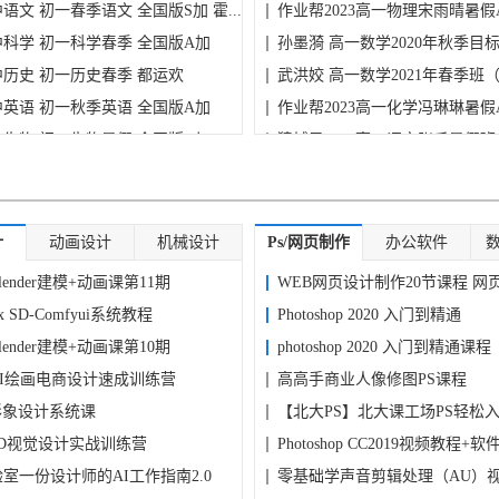
中语文 初一春季语文 全国版S加 霍...
作业帮2023高一物理宋雨晴暑假
初中科学 初一科学春季 全国版A加
孙墨漪 高一数学2020年秋季目
初中历史 初一历史春季 都运欢
（新...
武洪姣 高一数学2021年春季班
初中英语 初一秋季英语 全国版A加
旧...
作业帮2023高一化学冯琳琳暑假
初中生物 初一生物暑假 全国版A加
猿辅导2023高一语文张禾暑假班
中英语 初一春季英语 全国版S 刘伟...
猿辅导2023高一物理李博暑假班
计
动画设计
机械设计
Ps/网页制作
办公软件
ender建模+动画课第11期
WEB网页设计制作20节课程 网
x SD-Comfyui系统教程
完...
Photoshop 2020 入门到精通
ender建模+动画课第10期
photoshop 2020 入门到精通课程
I绘画电商设计速成训练营
高高手商业人像修图PS课程
形象设计系统课
【北大PS】北大课工场PS轻松
+3D视觉设计实战训练营
Photoshop CC2019视频教程+
室一份设计师的AI工作指南2.0
体...
零基础学声音剪辑处理（AU）