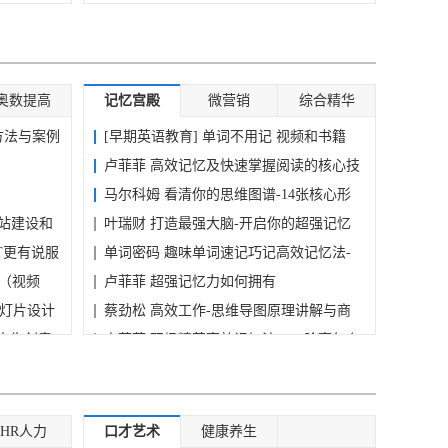
教...
奥数提高
记忆宫殿
微营销
综合精华
方法与案例
[早期英语教育] 单词不用记 视频和书籍
完...
卢菲菲 高效记忆及快速掌握阅读的核心技
巧...
马尔科姆 看清你的思维图谱-14张核心形
站建设和
象...
叶瑞财 打造最强大脑-开启你的超强记忆
T更有说服
力...
单词密码 趣味单词速记巧记高效记忆法-
成（视频
非...
卢菲菲 超强记忆力如何拥有
幻灯片设计
蔡劲松 高效工作-思维导图原理讲解与商
堂人生创意
务...
卢菲菲 职场精英高效记忆法——脸盲怎么
007降龙十
破...
林约翰 海量记忆法-记忆宫殿实战宝典
（视...
HR人力
口才艺术
健康养生