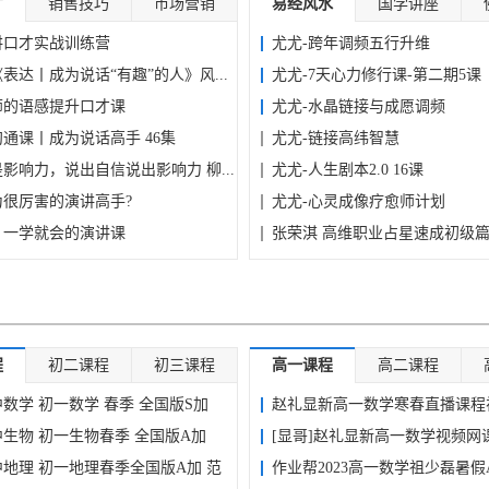
才
销售技巧
市场营销
易经风水
国学讲座
[
01-27
]
·
【工作总结】各行业、岗位工作总结模
讲口才实战训练营
尤尤-跨年调频五行升维
[
12-25
]
年手抄报word文档带彩
·
(Word格...
2022新品全家福PSD模板亲子古装风
表达丨成为说话“有趣”的人》风...
尤尤-7天心力修行课-第二期5课
[
12-23
]
D精品背景图模板
·
册排版...
并购优塾《专业版丨估值报告库》2019
[
11-20
]
28套PPT模板合集 11G
·
2022年
554套PPT模板合集
师的语感提升口才课
尤尤-水晶链接与成愿调频
通课丨成为说话高手 46集
尤尤-链接高纬智慧
影响力，说出自信说出影响力 柳...
尤尤-人生剧本2.0 16课
为很厉害的演讲高手?
尤尤-心灵成像疗愈师计划
：一学就会的演讲课
张荣淇 高维职业占星速成初级
程
初二课程
初三课程
高一课程
高二课程
初中数学 初一数学 春季 全国版S加
赵礼显新高一数学寒春直播课程
初中生物 初一生物春季 全国版A加
(必...
[显哥]赵礼显新高一数学视频网
初中地理 初一地理春季全国版A加 范
源...
作业帮2023高一数学祖少磊暑假