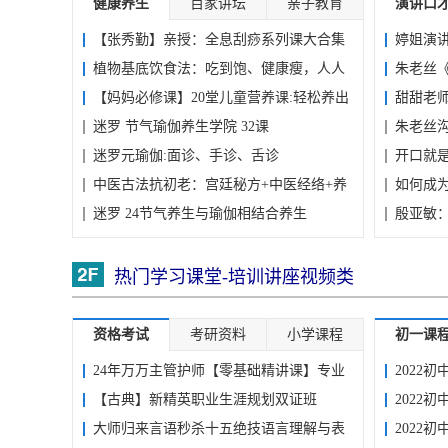
健康养生
百家讲坛
亲子教育
演讲口
·
俗赛龙...
100个脑洞营销方案
【张秀勤】亲授：全息刮痧系列课大合集
婷姐演
·
2023兔年元旦春节新
植物基底饮食法：吃到饱、健康瘦，人人
朱老丝《
·
稿线...
2023圣诞节新年PS
·
超多PPT模板分享 22
都...
【妈妈必修课】20堂儿童营养课:轻松养出
甜甜老
健...
迷罗 节气瑜伽养生学院 32课
朱老丝沟
迷罗元瑜伽:面诊、手诊、舌诊
开口就是
中医古法抗初老：宫廷秘方+中医经络+养
如何成
护...
迷罗 24节气养生与瑜伽相结合养生
殷亚敏
热门学习课堂-培训讲座视频类
资格考试
考研资料
小学课程
初一课
24年万万主管护师【零基础精讲课】专业
2022
培...
【古典】新精英职业生涯规划双证班
许...
2022
大师归来言语秒杀十五绝技语言理解与表
张...
2022