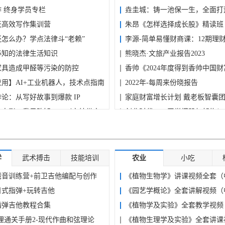
 终身学员专栏
垚圭城：铸一池保一生，全面打
天高效写作集训营
产...
朱昂《怎样选择成长股》精读班
怎么办？学点法律斗“老赖”
李源-简单易懂财商课：12期理
必知的法律生活知识
班...
熊晓杰·文旅产业报告2023
家具造成甲醛等污染的防控
香帅《2024年度得到香帅中国
用】AI+工业机器人，技术点指南
2022年-每周来份晓报告
论：从写好故事到爆款 IP
家庭财富增长计划 戴老板智囊团带
：电影，我只略知一二（完结带文
创业时代，21天学懂股权架构！
公文材料写作专栏课程
【并购汪】线上课 音频+文档
学
武术搏击
技能培训
农业
小吃
琶音训练营+前卫吉他编配与创作
《植物生物学》讲课视频全套（
日式指弹+玩转吉他
大...
《园艺学概论》全套讲解视频（
指弹吉他教程合集
大...
《植物学及实验》全套教学视频
理通关手册2-现代作曲和弦理论
学...
《植物生理学及实验》全套讲课