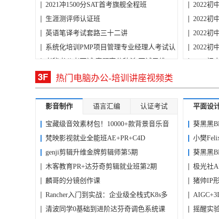
达...
2021冲1500分SAT首考旗舰全程班
燕...
2022初
生涯测评师认证班
2022
英语笔译考试套路三十二讲
庞...
2022
系统化培训PMP项目管理专业经理人考试认
2022
证...
老秘书公考面试 真题高分秒杀 面试思维
吴...
2022
致...
2020年国考系统版 打破死记硬背10小时突
张...
2022初
热门电脑办公-培训讲座视频类
破...
影音制作
语言汇编
认证考试
平面设
宝藏级音效素材包！10000+款背景音乐音
葵黑黑Bl
效...
梵映影视就业全能班AE+PR+C4D
小樊Feli
genji剪辑升维金牌剪辑师第5期
葵黑黑Bl
木客教育PR+达芬奇剪辑就业班第2期
极光社A
麟哥的分镜创作课
猪帅IP
Rancher入门到实战：企业级全栈式K8s多
AIGC
集...
清波同学0基础到进阶达芬奇调色系统课
摇醒实验