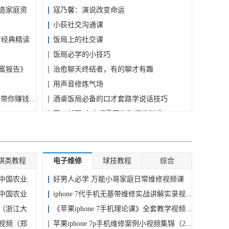
造家庭资
寇乃馨：演说改变命运
小荻社交沟通课
财经典精读
饭局上的社交课
饭局必学的小技巧
财富报告》
治愈聊天终结者，有的聊才有趣
用声音修炼气场
你赚钱...
酒桌饭局必备的口才套路学说话技巧
开口就赢 人人都需要的沟通谈判术
张萌好口才实战课｜一次性解锁八大技
能，...
棋类教程
电子维修
球技教程
综合
中国农业
好男人必学 万能小哥家庭日常维修视频课
中国农业
程...
iphone 7代手机无基带维修实战讲解实录视...
（浙江大
《苹果iphone 7手机理论课》全套教学视频...
视频（郑
苹果iphone 7p手机维修案例小视频集锦（2...