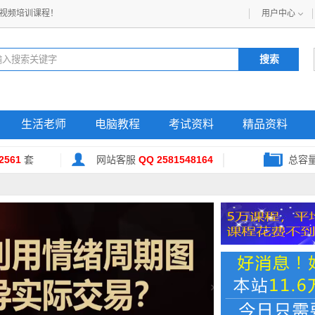
视频培训课程！
用户中心
生活老师
电脑教程
考试资料
精品资料
2561
套
网站客服
QQ 2581548164
总容
|
|
|