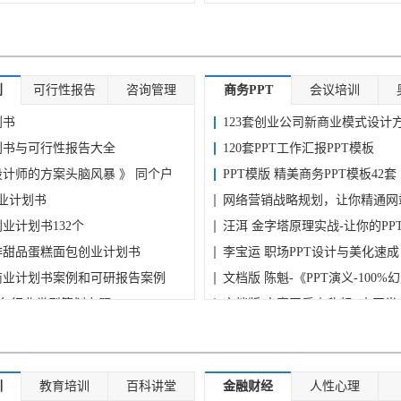
插...
划
可行性报告
咨询管理
商务PPT
会议培训
划书
123套创业公司新商业模式设计
划书与可行性报告大全
大...
120套PPT工作汇报PPT模板
计师的方案头脑风暴 》 同个户
PPT模版 精美商务PPT模板42套
商业计划书
网络营销战略规划，让你精通网
业计划书132个
网...
汪洱 金字塔原理实战-让你的PP
啡甜品蛋糕面包创业计划书
力...
李宝运 职场PPT设计与美化速
份商业计划书案例和可研报告案例
版）...
文档版 陈魁-《PPT演义-100%
-各行业类型策划专题
密...
文档版 文案天后李欣频- 十四
书全案 各行业加盟连锁合同(17
课...
PowerPoint篇-商务办公Office2
八...
训
教育培训
百科讲堂
金融财经
人性心理