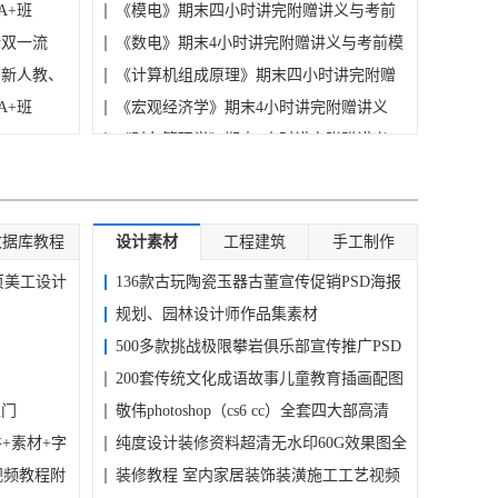
A+班
机...
《模电》期末四小时讲完附赠讲义与考前
标双一流
模...
《数电》期末4小时讲完附赠讲义与考前模
（新人教、
拟...
《计算机组成原理》期末四小时讲完附赠
A+班
讲...
《宏观经济学》期末4小时讲完附赠讲义
《财务管理学》期末4小时讲完附赠讲义
【冲刺】王无术8小时刷完专升本核心母词
数据库教程
设计素材
工程建筑
手工制作
页美工设计
136款古玩陶瓷玉器古董宣传促销PSD海报
15...
规划、园林设计师作品集素材
500多款挑战极限攀岩俱乐部宣传推广PSD
海...
200套传统文化成语故事儿童教育插画配图
入门
中...
敬伟photoshop（cs6 cc）全套四大部高清
软件+素材+字
学...
纯度设计装修资料超清无水印60G效果图全
视频教程附
套...
装修教程 室内家居装饰装潢施工工艺视频