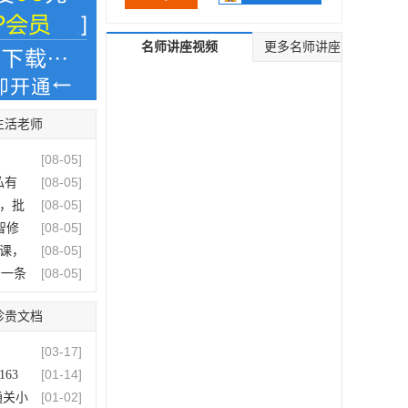
名师讲座视频
更多名师讲座
生活老师
[
08-05
]
[
08-05
]
私有
[
08-05
]
，批
[
08-05
]
智修
[
08-05
]
史课，
[
08-05
]
分一条
[
08-05
]
珍贵文档
[
08-04
]
[
08-04
]
训练营
[
03-17
]
[
08-04
]
小班
[
01-14
]
63
[
08-03
]
课20
[
01-02
]
通关小