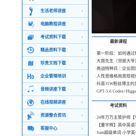
生活老师讲座
电脑教程讲座
考试资料下载
最新课程
精品资料下载
·
第一阶段：如何通过
·
票稳...
大周先生（邻居大爷）
珍贵文档下载
·
商战特种兵｜企业团
企业管理培训
·
培育...
人性思维格局类短视
·
亲授，...
抖音31W粉丝博主的
音频讲座下载
·
文案撰...
GPT-5.6 Codex+Hi
生成...
·
第一阶段：如何通过
在线视频讲座
考试资料
·
票稳...
大周先生（邻居大爷）
资源整合资讯
·
平步老师陈建平金葫
·
24年万万主管护师
·
+助教课...
陆家嘴财姐水晶姐系
·
训资...
【董宇辉】高中英语
客服中心
·
直播...
2026张帅六势操盘
·
Sam超级单词:小学