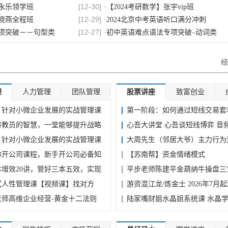
[
08-03
]
024.7-2026.3月
[
12-30
]
·
节+指...
梅森投研·梅家圈超级好赛道进阶实战 
李永乐领学班
·
学阅...
【2024考研数学】张宇vip班
[
12-29
]
＋文...
刘晓燕全程班
·
2024北京中考英语听口满分冲刺
[
08-05
]
战课｜文案仿写·私有
·
商战特种兵｜企业团队管理系统实战课
[
12-27
]
项突破－－句型类
·
初中英语难点语法专项突破–动词类
[
08-05
]
图工作流搭建教学，批
·
培育...
人性思维格局类短视频教学，抖音20W
[
08-05
]
营｜心性筑基+IP心智修
[
08-03
]
·
亲授，...
抖音31W粉丝博主的美食科普赛道教学
营
·
小D课堂-全栈AI编辑器Qoder-入门到实
[
08-05
]
驴说史亲授AI历史课，
[
08-03
]
·
文案撰...
GPT-5.6 Codex+Higgsfield MCP：一
经
+动画课第11期
·
玩转A...
小樊Felix SD-Comfyui系统教程
[
08-05
]
洗稿+三创=20分一条
[
08-02
]
·
生成...
付费文章：成年人疗愈自己的5个途径
5OpenCV48 从入门
·
小D课堂-AI大模型小龙虾-OpenClaw-
[
08-04
]
思维抓取AI红利｜个人
[
08-02
]
·
抖音小店从0到1全链路课｜无货源铺货
+动画课第10期
·
从入门...
极光社AI绘画电商设计速成训练营
理
人力管理
团队管理
股票讲座
致富创业
[
07-30
]
细化选...
0000+款背景音乐音效
·
猪帅IP形象设计系统课
[
09-23
]
入门】快学篮球_家长
·
崔春香《经典插花课：教你用花点缀生
｜针对小微企业发展的实战管理课
第一阶段：如何通过短线交易套
[
07-29
]
实战训练营
·
AI全能智能体-260525
[
02-15
]
魔术教学
·
欧阳春晓：18天体态矫正·腰臀比雕刻
讲教员的智慧，一堂能够提升战略
股...
心吾大讲堂 心吾谈短线博弈 音
[
01-22
]
60练
[
11-29
]
·
伍凌枫琶音训练营+前卫吉他编配与创
生，全面打造家庭资产
·
吴军·逻辑思维训练50讲，系统训练逻
｜针对小微企业发展的实战管理课
大周先生（邻居大爷）主力行为逻
[
12-10
]
转吉他
[
05-24
]
·
杨楚骁指弹吉他教程合集
股》精读班
·
维能...
小墨【8期】吸血鬼读书法训练营
你开公司课程，新手开公司必备知
【苏南帮】资金情绪模式
[
12-09
]
-现代作曲和弦理论
[
05-10
]
·
子淼和音编写指南-从基础到进阶
讲
·
汤君健·如何带好业务团队16讲
[
11-26
]
本增效20讲，管好三本五效，实现
[
04-19
]
·
王孟南台球教程教学 入门进阶1-3月实
平步老师陈建平金葫纳牛操盘三
，内在平静
·
李源-简单易懂财商课：12期理财经典
[
03-29
]
杆清...
课-[湛庐阅读]
·
班
文七长胖背后的内心秘密
【人性管理课【视频课】找对方
+助...
游资混江龙/炼金士 2026年7月
[
03-28
]
（张坚）-[湛庐阅读]
·
刘澜·学习力30讲
老师高维企业经营-黄金十二法则
营...
陆家嘴财姐水晶姐系统课 水晶
[
08-03
]
全Excel常用模版系
·
刘克亚《顶级谋略: 现金双响炮》瞬间
训...
[
06-14
]
午节儿童画，端午节习
·
收入...
【许林芳老师】课件+工具包