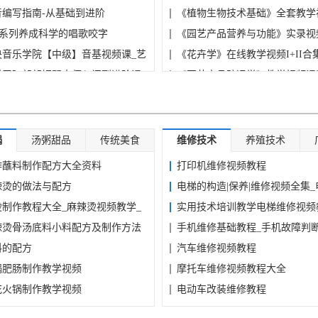
音编写指南-从基础到进阶
绍...
《植物生物技术基础》全套教学
C系列养成科学的唱歌咬字
大...
《园艺产品营养与功能》实录视
央音乐学院【中级】音基视频课_艺
（浙...
《花卉学》在线教学视频I+II合
学习】郎朗钢琴大师入门到进阶课
学...
《园艺产品贮运学》教学视频课
师钢琴私教课
学...
华南农业大学刘士哲-无土栽培
锅
汤粥甜品
传统美食
维修技术
养殖技术
作蘸料制作配方大全资料
打印机维修视频教程
辣烫的做法与配方
电梯的构造|保养|维修视频全集
烫制作教程大全_麻辣烫视频教学_
与...
实用技术培训教学电梯维修视频
辣烫骨汤底料小料配方及制作方法
维...
手机维修基础教程_手机故障判
料的配方
原...
汽车维修视频教程
锅肥肠制作教学视频
摩托车维修视频教程大全
花火锅制作教学视频
电动车改装维修教程