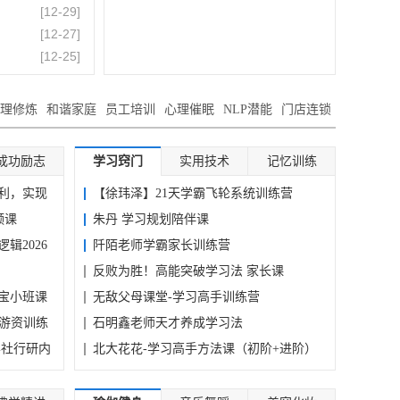
[
08-03
]
视频
[
12-29
]
[
12-27
]
[
08-05
]
人才
[
12-25
]
[
08-05
]
博主
[
08-05
]
，AI
[
08-03
]
战-
[
08-05
]
条指令
理修炼
[
08-03
和谐家庭
]
员工培训
心理催眠
NLP潜能
门店连锁
[
08-05
]
[
08-02
]
0基础
[
08-04
]
+精
[
08-02
]
成功励志
学习窍门
实用技术
记忆训练
[
07-29
]
[
03-04
]
活》
利，实现
【徐玮泽】21天学霸飞轮系统训练营
[
07-28
]
[
01-25
]
频课
朱丹 学习规划陪伴课
[
12-10
]
作
[
06-18
]
辑思
辑2026
阡陌老师学霸家长训练营
[
12-10
]
[
05-23
]
反败为胜！高能突破学习法 家长课
[
12-06
]
[
05-10
]
[
10-30
]
现一
宝小班课
[
04-02
]
无敌父母课堂-学习高手训练营
精读
[
03-29
]
起游资训练
石明鑫老师天才养成学习法
[
03-23
]
学社行研内
北大花花-学习高手方法课（初阶+进阶）
[
01-08
]
倍增
13...
[
05-24
]