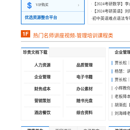
·
盘视频...
【超短时空大山 私域课】2
·
速背...
【2024考研数学】
VIP购买
·
【2024考研英语】
·
AI自媒体高阶系统实
优选资源整合平台
·
初中英语难点语法专
·
知识...
批量复刻电商爆款主
·
量下...
2026年AI财道陪跑
·
AI业务流架构师训练
热门名师讲座视频-管理培训课程类
·
炼+AI...
抖音64W粉丝博主大
·
葵黑黑Blender建模
·
可以上...
影视剧剪辑搬运技术，
·
人工智能应用开发之QT
·
原创...
AI系统实战课｜财商
·
到实战...
葵黑黑Blender建模
珍贵文档下载
企业管
专属...
·
宝藏级音效素材包！1
·
【初学篮球轻松系统
贾长松
·
素材...
AIGC+3D视觉设计
人力资源
品质管理
·
大学生...
刘谦第一课！零基础
杨慧：
·
曲绍斌：篮球高效攻击
·
垚圭城：铸一池保一
企业管理
电子书籍
规...
贾长松
·
杨楚骁日式指弹+玩
·
池
朱昂《怎样选择成长
小辉教
财务成本
办公素材
·
赵岳-乐理通关手册2
·
陈海贤·自我转变50
·
轮滑教程合集
识...
老板降
·
情绪图谱：安抚情绪
营销策划
随书光盘
·
人人都该懂的生命健康
低...
胡渐彪
·
专业销售技巧｜初阶篇
酒店餐饮
综合资料
向，...
刘海峰
·
自费购买素材合集！超
·
列，分...
105套幼儿园小学端