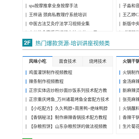
集）...
spa按摩推拿全身按摩手法
子淼和
王梓涵 颈肩私教理疗系统培训
王乙婷
中医古法艾灸疗法学习视频全集
新版中
小儿推拿高质量课程完结 价值299元
雅...
【钢琴
熟练掌握理疗养生保健按摩手法
安安老
热门爆款货源-培训讲座视频类
风味小吃
面食技术
烧烤技术
火锅干
鸡蛋灌饼制作视频教程
火锅制
辣条制作视频教程
金汤麻
正宗实体店炒粉炒面炒饭系列技术配方教
新麻辣
程...
正宗重庆烤鱼_万州诸葛烤鱼全套配方技术
麻...
张亮麻
教...
【小吃配方】久久鸭脖+周黑鸭+绝味鸭脖
火锅蘸
子...
【香锅秘法】制作麻辣香锅技术配方教程
香辣干
【杂粮煎饼】山东杂粮煎饼的做法视频教
生片菊
程...