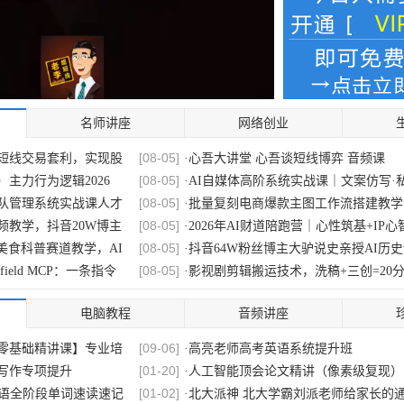
名师讲座
网络创业
[
08-05
]
短线交易套利，实现股
·
心吾大讲堂 心吾谈短线博弈 音频课
[
08-05
]
主力行为逻辑2026
·
AI自媒体高阶系统实战课｜文案仿写·
[
08-05
]
队管理系统实战课人才
·
知识...
批量复刻电商爆款主图工作流搭建教学
[
08-05
]
频教学，抖音20W博主
·
量下...
2026年AI财道陪跑营｜心性筑基+IP心
[
08-05
]
美食科普赛道教学，AI
·
炼+AI...
抖音64W粉丝博主大驴说史亲授AI历
[
08-05
]
ggsfield MCP：一条指令
·
可以上...
影视剧剪辑搬运技术，洗稿+三创=20
原创...
[
08-05
]
短线交易套利，实现股
·
心吾大讲堂 心吾谈短线博弈 音频课
电脑教程
音频讲座
[
08-05
]
主力行为逻辑2026
·
【苏南帮】资金情绪模式
[
08-04
]
纳牛操盘三宝小班课
[
09-06
]
·
游资混江龙/炼金士 2026年7月起游资
【零基础精讲课】专业培
·
高亮老师高考英语系统提升班
[
08-04
]
统课 水晶学社行研内训
[
01-20
]
·
龙...
张穗鸿《龙虎跃·证券精修课》2026年
写作专项提升
·
人工智能顶会论文精讲（像素级复现）1
[
08-04
]
长虹有道技术课+盘后解
[
01-02
]
·
课（...
平步老师陈建平金葫纳牛操盘三宝强基
英语全阶段单词速读速记
·
节
北大派神 北大学霸刘派老师给家长的