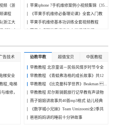
视频（浙
苹果iphone 7手机维修案例小视频集锦（35...
频课程
《苹果手机维修必备理论课》全套入门教
集(浙江大
学...
苹果手机维修基本功训练全套视频教程
程(浙江大
（11...
苹果安卓智能手机维修自学视频教程
原理与技术
各种各样家用电器维修课程大全
广告技术
幼教早教
超值宝贝
中医教程
早教教程 北京童谣－民俗风情岁时节令全
_电梯安全
3...
早教教程 《青蛙弗洛格的成长故事》共12
教程_电梯
册...
早教教程 《比克曼科学世界》Beakman ...
断与维修，
早教教程 尼尔斯骑鹅旅行记早教有声读物
m...
燕子姐姐讲故事共40首mp3格式 幼儿经典
童...
《数学城小兄妹》Team Umizoomi全2季共
39...
爸爸妈妈讲的睡前十分钟故事