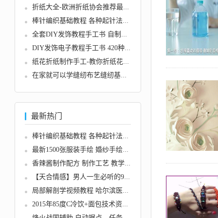
折纸大全-欧洲折纸协会推荐最佳折...
棒针编织基础教程 各种起针法及缝...
全套DIY发饰教程手工书 自制丝带...
DIY发饰电子教程手工书 420种韩国...
纸花折纸制作手工-教你折纸花朵教...
在家就可以学缝纫布艺缝纫基础入...
最新热门
棒针编织基础教程 各种起针法及缝...
最新1500张服装手绘 婚纱手绘手稿...
香辣酱制作配方 制作工艺 教学DV...
【天合情感】男人一生必听的9节课...
局部解剖学视频教程 哈尔滨医科大...
2015年85度C冷饮+面包技术资料全...