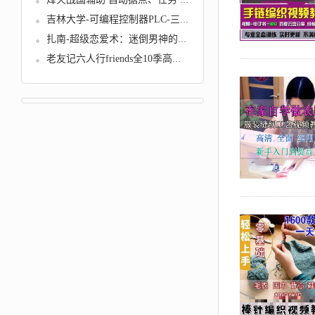
烽火战国辅助 自动据点、任务 秒...
吉林大学-可编程控制器PLC-三菱F...
扎南-超级恋爱术：迷倒男神的“绿...
老友记六人行friends全10季高清 ...