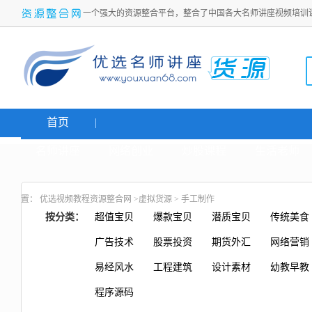
一个强大的资源整合平台，整合了中国各大名师讲座视频培训
首页
名师讲座
网络创业
炒股课程
生活老师
置：
优选视频教程资源整合网
>
虚拟货源
>
手工制作
按分类：
超值宝贝
爆款宝贝
潜质宝贝
传统美食
广告技术
股票投资
期货外汇
网络营销
易经风水
工程建筑
设计素材
幼教早教
程序源码