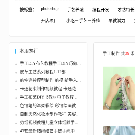
photoshop
按标签：
手艺养殖
编程开发
才艺特长
开店项目
小吃－手艺－养殖
早教潜力
本周热门
手工制作 共
39
条
手工DIY布艺教程手工DIY巧做窗帘...
皮革工艺系列教程1-12部
航空遥控模型制作 航模 新手入门...
卡通花束制作视频教程 卡通花束－...
手工布艺DIY书教材电子教程 爱上...
色铅笔的温柔彩绘 彩铅绘画教程 ...
自制天然化妆水制作教程 美容化妆...
剪纸视频教程儿童立体纸雕手工制...
43套最新结绳结艺手链手绳中国结...