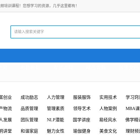
视频培训课程！您想学习的资源，几乎这里都有！
老师
电脑教程
考试资料
精品资料
珍贵文档
富创业
成功励志
人力管理
服装服饰
实用技术
学习窍
产物流
品质管理
管理素质
领导艺术
人物案例
MBA
人发展
团队管理
NLP潜能
国学讲座
易经风水
佛学精
明讲堂
和谐家庭
魅力女性
瑜伽健身
美食文化
理财频