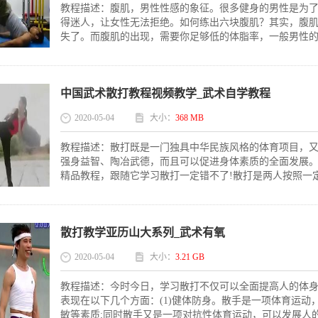
教程描述：腹肌，男性性感的象征。很多健身的男性是为
得迷人，让女性无法拒绝。如何练出六块腹肌？其实，腹
失了。而腹肌的出现，需要你足够低的体脂率，一般男性的脂
中国武术散打教程视频教学_武术自学教程
2020-05-04
大小：
368 MB
教程描述：散打既是一门独具中华民族风格的体育项目，
强身益智、陶冶武德，而且可以促进身体素质的全面发展
精品教程，跟随它学习散打一定错不了!散打是两人按照一定
散打教学亚历山大系列_武术有氧
2020-05-04
大小：
3.21 GB
教程描述：今时今日，学习散打不仅可以全面提高人的体
表现在以下几个方面：(1)健体防身。散手是一项体育运
敏等素质;同时散手又是一项对抗性体育运动，可以发展人的