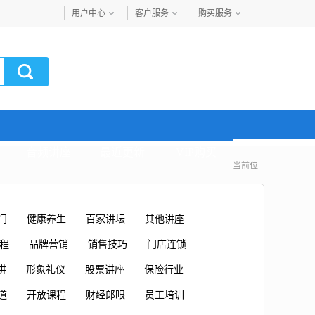
用户中心
客户服务
购买服务
音频讲座
最近更新
VIP购买
当前位
门
健康养生
百家讲坛
其他讲座
课程
品牌营销
销售技巧
门店连锁
讲
形象礼仪
股票讲座
保险行业
道
开放课程
财经郎眼
员工培训