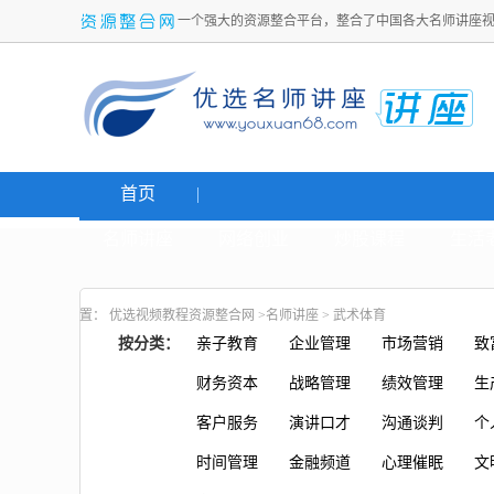
一个强大的资源整合平台，整合了中国各大名师讲座
首页
名师讲座
网络创业
炒股课程
生活
置：
优选视频教程资源整合网
>
名师讲座
>
武术体育
按分类：
亲子教育
企业管理
市场营销
致
财务资本
战略管理
绩效管理
生
客户服务
演讲口才
沟通谈判
个
时间管理
金融频道
心理催眠
文