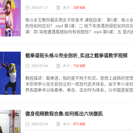
2020-07-17
大小：
339 MB
格斗女王教你最实用女子防身术 课程目录： 第1课：格斗女
危险如何应对？.mp4 第3课：二 地下车库遇到侵犯如何应对？
课：四 深夜遭遇尾随如何有效脱险？.mp4 第6课：五 室内遭
截拳道街头格斗完全剖析_实战之截拳道教学视频
2020-05-04
大小：
710 MB
教程描述：截拳道，指的是不拘于形式，思想上成熟的觉
术宗师李小龙生前创立的一类现代武术体系，由于李小龙
界各国拳术以咏春拳、拳击、击剑作为体系，以中国道家思想
健身视频教程合集:如何练出六块腹肌
2020-05-04
大小：
673 MB