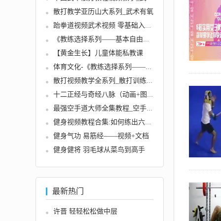
散打教学亚历山大系列_武术有氧
跆拳道视频武术视频 零基础入门到...
《教练选择系列——基本自由泳技...
【黄金生长】儿童体能私教课
体育文化-《教练选择系列——基本...
散打视频教学全系列_散打训练格斗...
十二正经与奇经八脉（动画+图片）...
最强空手道大师全集教程_空手道实...
健身视频教程合集:如何练出六块腹...
健身气功 易筋经——视频+文档
健身健将 羽毛球从菜鸟到高手
最新热门
许晋 轻轻松松做中层