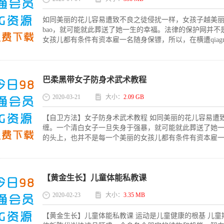
如同美丽的花儿容易遭致不良之徒侵扰一样，女孩子越美丽动
bao，就可能就此葬送了她一生的幸福。法律的保护网并
女孩儿都有条件有资本雇一名随身保镖，所以，在横遭qiagnb
巴柔黑带女子防身术武术教程
2020-03-21
大小：
2.09 GB
【自卫方法】女子防身术武术教程 如同美丽的花儿容易遭
缠。一个清白女子一旦失身于强暴，就可能就此葬送了她
的头上，也并不是每一个美丽的女孩儿都有条件有资本雇一名
【黄金生长】儿童体能私教课
2020-02-23
大小：
3.35 MB
【黄金生长】儿童体能私教课 运动是儿童健康的根基 儿