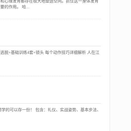
力和心理发育都存在极大地塑造空间。抓住这一身体发育
作用。 哈...
逃脱+基础训练4套+锁头 每个动作技巧详细解析 人在江
想学的可以存一份！ 包含：礼仪、实战姿势、基本步法、