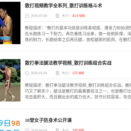
散打视频教学全系列_散打训练格斗术
2020-05-04
大小：
43.0 MB
教程描述：“散打的基本功就是训练柔韧度、爆发力和协调
先长跑练习一下耐力，再负重练习出拳，做一些俯卧撑，
炼的耐力，长跑结束之后再压腿，放松腿部的肌肉，在散打的
散打拳法腿法教学视频_散打训练组合实战
2020-05-04
大小：
155 MB
教程描述：散打拳法腿法教学视频_散打训练组合实战，散
巧又了解多少，腿法是散打的最重要技法之一，也是散打
攻击面积大，而且踢出去的威力也大，防守比较容易，攻击也
10堂女子防身术公开课
2020-04-04
大小：
336 MB