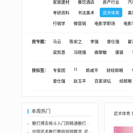
家居建材
餐饮酒店
房产行业
汽
考研资料
书法美术
武术体育
美
行销学
微营销
电影学职场
电影
按专题：
马云
陈安之
李强
曾仕强
翟
梁凯恩
冯晓强
曲黎敏
唐骏
11
按标签：
专家团
郎咸平
财经郎眼
曾仕强
赵玉平
百家讲坛
经郎眼
本周热门
武术体育 
散打搏击格斗入门到精通散打教程...
中国武术散打教程视频教学_武术自...