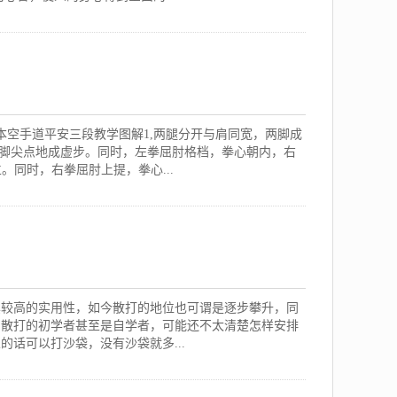
本空手道平安三段教学图解1,两腿分开与肩同宽，两脚成
左脚尖点地成虚步。同时，左拳屈肘格档，拳心朝内，右
。同时，右拳屈肘上提，拳心...
其较高的实用性，如今散打的地位也可谓是逐步攀升，同
为散打的初学者甚至是自学者，可能还不太清楚怎样安排
话可以打沙袋，没有沙袋就多...