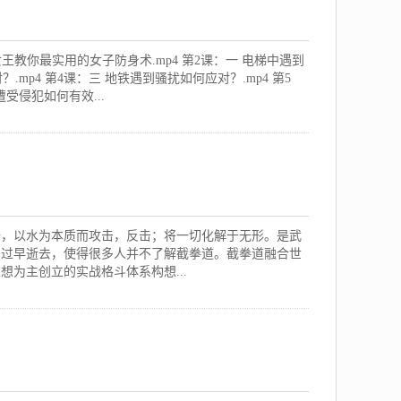
王教你最实用的女子防身术.mp4 第2课：一 电梯中遇到
.mp4 第4课：三 地铁遇到骚扰如何应对？.mp4 第5
受侵犯如何有效...
悟，以水为本质而攻击，反击；将一切化解于无形。是武
的过早逝去，使得很多人并不了解截拳道。截拳道融合世
为主创立的实战格斗体系构想...