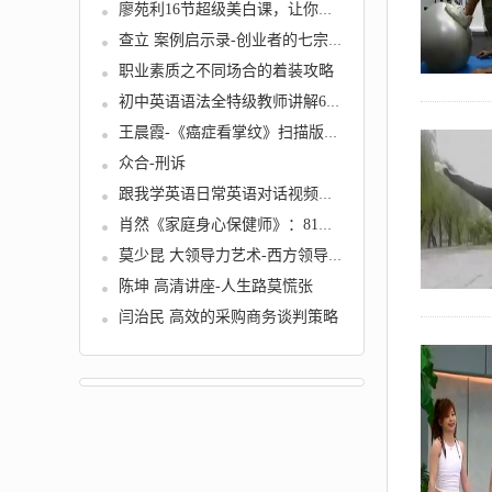
廖苑利16节超级美白课，让你白到...
查立 案例启示录-创业者的七宗罪...
职业素质之不同场合的着装攻略
初中英语语法全特级教师讲解60课...
王晨霞-《癌症看掌纹》扫描版[PD...
众合-刑诉
跟我学英语日常英语对话视频教程...
肖然《家庭身心保健师》：81节身...
莫少昆 大领导力艺术-西方领导科...
陈坤 高清讲座-人生路莫慌张
闫治民 高效的采购商务谈判策略