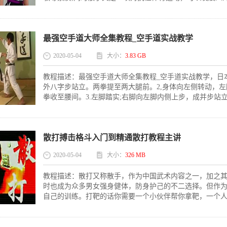
最强空手道大师全集教程_空手道实战教学
2020-05-04
大小：
3.83 GB
教程描述：最强空手道大师全集教程_空手道实战教学，日
外八字步站立。两拳提至两大腿前。2,身体向左侧转动，
拳收至腰间。3.左脚踏实;右脚向左脚内侧上步，成并步站立
散打搏击格斗入门到精通散打教程主讲
2020-05-04
大小：
326 MB
教程描述：散打又称散手，作为中国武术内容之一，加之
时也成为众多男女强身健体，防身护己的不二选择。但作
自己的训练。打靶的话你需要一个小伙伴帮你拿靶，一个人的