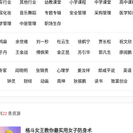
车行业
其他行业
幼教课堂
小学课程
中学课堂
高中课
容化妆
音乐舞蹈
专题专辑
安全管理
采购管理
医学知
学管理
中层管理
职场生存
鸿燊
余世维
刘一秒
杜云生
徐鹤宁
贾长松
祝文欣
于丹
王金战
傅佩荣
金正昆
苏引华
郭凡生
廖阅鹏
专家
阎晓明
张锦贵
心理学
姜汝祥
郎咸平说
英语
钟灵
财经
动画
周坤
狄振鹏
读书
致富创业
共
22
条资源
格斗女王教你最实用女子防身术