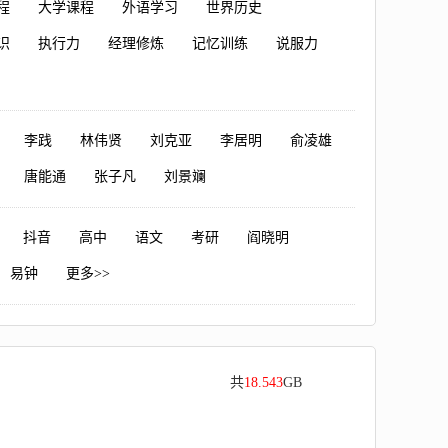
程
大学课程
外语学习
世界历史
识
执行力
经理修炼
记忆训练
说服力
李践
林伟贤
刘克亚
李居明
俞凌雄
唐能通
张子凡
刘景斓
抖音
高中
语文
考研
阎晓明
易钟
更多>>
共
18.543
GB