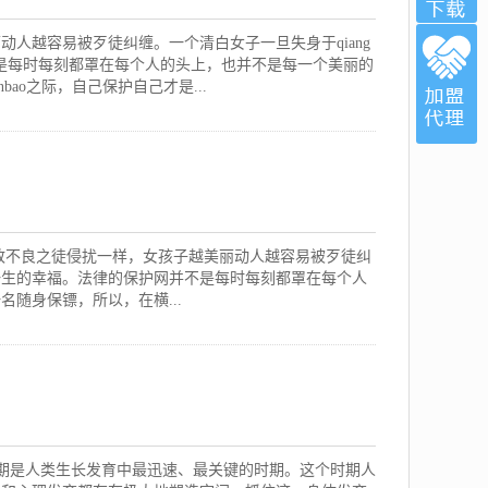
人越容易被歹徒纠缠。一个清白女子一旦失身于qiang
不是每时每刻都罩在每个人的头上，也并不是每一个美丽的
ao之际，自己保护自己才是...
致不良之徒侵扰一样，女孩子越美丽动人越容易被歹徒纠
一生的幸福。法律的保护网并不是每时每刻都罩在每个人
随身保镖，所以，在横...
童期是人类生长发育中最迅速、最关键的时期。这个时期人