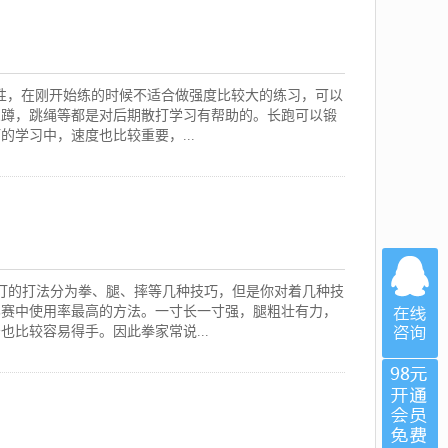
性，在刚开始练的时候不适合做强度比较大的练习，可以
深蹲，跳绳等都是对后期散打学习有帮助的。长跑可以锻
学习中，速度也比较重要，...
打的打法分为拳、腿、摔等几种技巧，但是你对着几种技
比赛中使用率最高的方法。一寸长一寸强，腿粗壮有力，
比较容易得手。因此拳家常说...