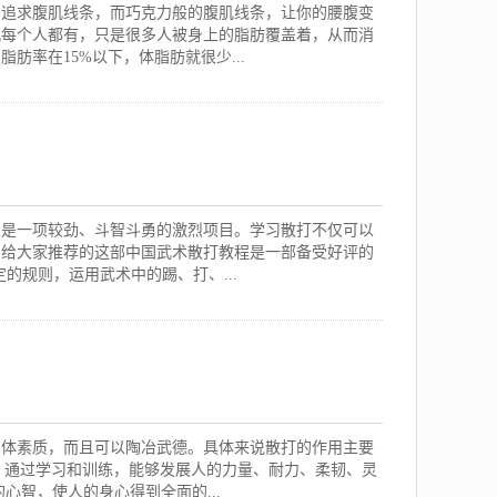
了追求腹肌线条，而巧克力般的腹肌线条，让你的腰腹变
肌每个人都有，只是很多人被身上的脂肪覆盖着，从而消
肪率在15%以下，体脂肪就很少...
又是一项较劲、斗智斗勇的激烈项目。学习散打不仅可以
。给大家推荐的这部中国武术散打教程是一部备受好评的
的规则，运用武术中的踢、打、...
身体素质，而且可以陶冶武德。具体来说散打的作用主要
动，通过学习和训练，能够发展人的力量、耐力、柔韧、灵
心智，使人的身心得到全面的...