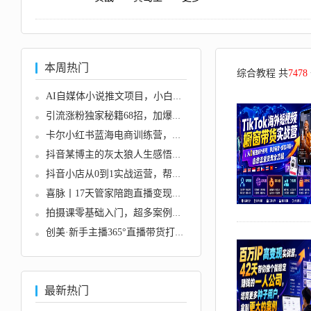
本周热门
综合教程 共
7478
AI自媒体小说推文项目，小白也能...
引流涨粉独家秘籍68招，加爆你的...
卡尔小红书蓝海电商训练营，小红...
抖音某博主的灰太狼人生感悟短视...
抖音小店从0到1实战运营，帮你全...
喜脉丨17天管家陪跑直播变现特训...
拍摄课零基础入门，超多案例教学...
创美·新手主播365°直播带货打造...
最新热门