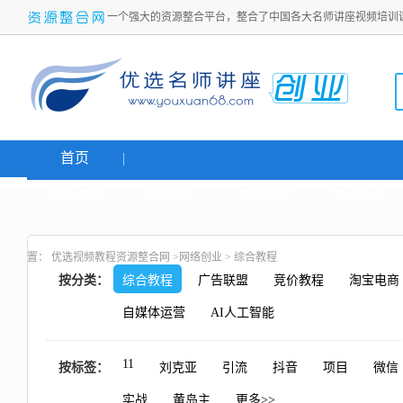
一个强大的资源整合平台，整合了中国各大名师讲座视频培训
首页
名师讲座
网络创业
炒股课程
生活老师
置：
优选视频教程资源整合网
>
网络创业
>
综合教程
按分类：
综合教程
广告联盟
竞价教程
淘宝电商
自媒体运营
AI人工智能
11
按标签：
刘克亚
引流
抖音
项目
微信
实战
黄岛主
更多>>