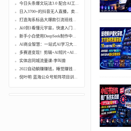
今日头条爆文玩法3.0 配合AI工具...
日入3700+的抖音无人直播，卖花样...
打造淘系标品大爆款引流班线上训...
从0到1看懂元宇宙，快速入门，提...
新手小白使用DeepSeek制作中式健...
AI商业智慧：一站式AI学习大全【...
多赛道变现！剪辑+AI短片+AI漫剧...
实体店同城流量课-李叫兽
2022自动躺赚赚钱，睡觉赚钱，被...
倪叶明·蓝海公众号矩阵项目训练...