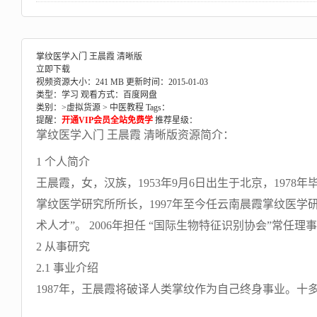
掌纹医学入门 王晨霞 清晰版
立即下载
视频资源大小：241 MB
更新时间：2015-01-03
类型：学习
观看方式：百度网盘
类别：>
虚拟货源
>
中医教程
Tags：
提醒：
开通VIP会员全站免费学
推荐星级：
掌纹医学入门 王晨霞 清晰版资源简介：
1 个人简介
王晨霞，女，汉族，1953年9月6日出生于北京，1978年
掌纹医学研究所所长，1997年至今任云南晨霞掌纹医学研
术人才”。 2006年担任 “国际生物特征识别协会”常任理
2 从事研究
2.1 事业介绍
1987年，王晨霞将破译人类掌纹作为自己终身事业。十