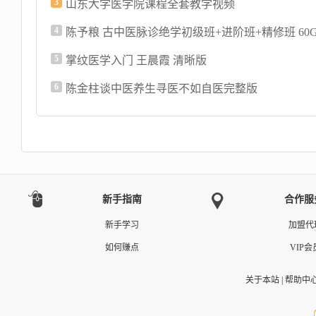
3
山东大学医学院课程全套教学视频
4
陈予粮 古中医脉诊绝学初级班+进阶班+精修班 60
5
掌纹医学入门 王晨霞 清晰版
6
陈金柱谈中医养生寻医不如自医完整版
新手指南
合作服
新手学习
加盟代
如何赚点
VIP会
关于本站
|
帮助中