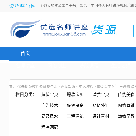
一个强大的资源整合平台，整合了中国各大名师讲座视频培训
首页
名师讲座
网络创业
炒股课程
生活老师
置：
优选视频教程资源整合网
>
虚拟货源
>
中医教程
>掌纹医学入门 王晨霞 清
栏目分类：
超值宝贝
爆款宝贝
潜质宝贝
传统美食
广告技术
股票投资
期货外汇
网络营销
易经风水
工程建筑
设计素材
幼教早教
程序源码