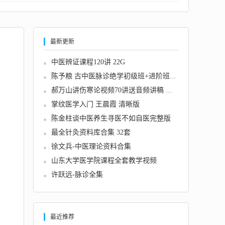
最新更新
中医辨证课程120讲 22G
陈予粮 古中医脉诊绝学初级班+进阶班+精修班 ...
郝万山讲伤寒论视频70讲送音频讲稿 伤寒杂病论...
掌纹医学入门 王晨霞 清晰版
陈金柱谈中医养生寻医不如自医完整版
最全针灸资料库合集 32套
徐文兵-中医理论资料合集
山东大学医学院课程全套教学视频
许跃远-脉诊全集
最近推荐