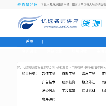
一个强大的资源整合平台，整合了中国各大名师讲座
首页
名师讲座
网络创业
炒股课程
生活
置：
优选视频教程资源整合网
>
虚拟货源
>
中医教程
>陈予粮 古中医脉
栏目分类：
超值宝贝
爆款宝贝
潜质宝贝
传
广告技术
股票投资
期货外汇
网
易经风水
工程建筑
设计素材
幼
程序源码