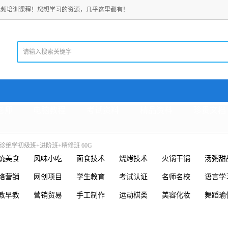
视频培训课程！您想学习的资源，几乎这里都有！
老师
电脑教程
考试资料
精品资料
珍贵文档
诊绝学初级班+进阶班+精修班 60G
统美食
风味小吃
面食技术
烧烤技术
火锅干锅
汤粥甜
络营销
网创项目
学生教育
考试认证
名师名校
语言学
教早教
营销贸易
手工制作
运动棋类
美容化妆
舞蹈瑜