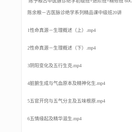
陈予粮古中医脉诊绝学初级班+进阶班+精修班 60
陈余粮－古医脉诊绝学系列精品课中级班20讲
1性命真源－生理概述（上）.mp4
2性命真源－生理概述（下）.mp4
3阴阳变化及五行生克.mp4
4脏腑生成与气血原本及精神化生.mp4
5五官开窍与五气分主及五味根原.mp4
6五情缘起及精华滋生.mp4