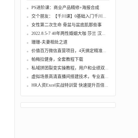
PS进阶课：商业产品精修+海报合成
交个朋友：【千川课】0基础入门千川投放，运营...
女性第二次生命 骨盆与盆底肌那些事
2022.8.5-7 40年两性婚姻大咖 莎兰 汉考克亲授...
珊珊-夫妻相处之道
价值百万微信直营项目，4天搞定精准引流+转化...
帕梅拉健身，全套教程下载
私域拼团裂变实操教程，用户和业绩双裂变增长...
虚拟场景高清直播间搭建技术，专业直播场景搭...
HR人资Excel实战特训营 快速提升百倍身价