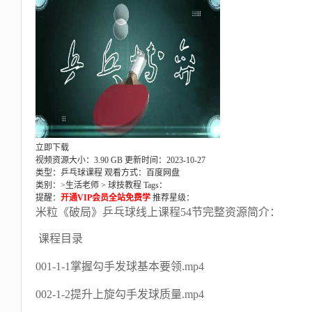
立即下载
视频资源大小：3.90 GB
更新时间：2023-10-27
类型：乒乓球课程
观看方式：百度网盘
类别：>
生活老师
>
球技教程
Tags：
提醒：
开通VIP会员全站免费学
推荐星级：
米粒《破局》乒乓球线上课程54节完整资源简介：
课程目录
001-1-1掌握勾手发球基本要领.mp4
002-1-2提升上旋勾手发球质量.mp4