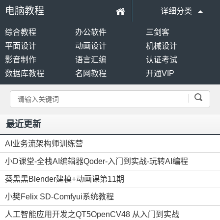
电脑教程
详细分类
综合教程
办公软件
三剑客
平面设计
动画设计
机械设计
影音制作
语言汇编
认证考试
数据库教程
名网教程
开通VIP
最近更新
AI业务流架构师训练营
小D课堂-全栈AI编辑器Qoder-入门到实战-玩转AI编程
葵黑黑Blender建模+动画课第11期
小樊Felix SD-Comfyui系统教程
人工智能应用开发之QT5OpenCV48 从入门到实战