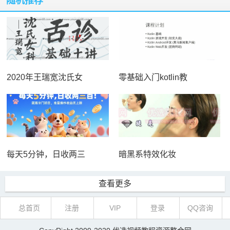
随机推荐
2020年王瑞宽沈氏女
零基础入门kotlin教
每天5分钟，日收两三
暗黑系特效化妆
查看更多
总首页
注册
VIP
登录
QQ咨询