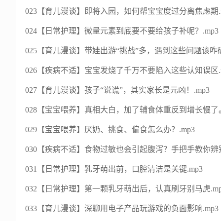
023【育儿漫谈】即将入园，如何帮宝宝度过分离焦虑期.m
024【日常护理】微量元素到底要不要给孩子补呢？.mp3
025【育儿漫谈】带娃出游“挑战”多，遇到这些问题该咋破
026【疾病不适】宝宝发烧了千万不要陷入这些认知误区.m
027【育儿漫谈】孩子“说谎”，其实家长是元凶！.mp3
028【宝宝喂养】真相大白，加了辅食体重反到增长慢了。
029【宝宝喂养】厌奶、挑食、偏食怎么办？.mp3
030【疾病不适】食物过敏也会引起腹泻？手把手教你辨别
031【日常护理】乳牙萌出前，口腔清洁是关键.mp3
032【日常护理】第一颗乳牙萌出后，认真刷牙别马虎.mp
033【育儿漫谈】深聊用电子产品玩游戏的负面影响.mp3