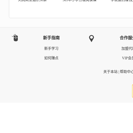
刘润商业通识30讲
365中小学分级阅读课－
一学就会的赚钱
新手指南
合作服
新手学习
加盟代
如何赚点
VIP会
关于本站
|
帮助中