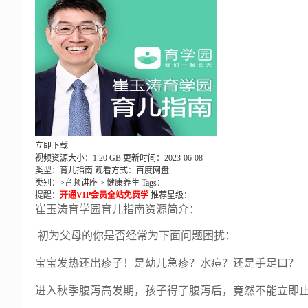
立即下载
视频资源大小：1.20 GB
更新时间：2023-06-08
类型：育儿指南
观看方式：百度网盘
类别：>
音频讲座
>
健康养生
Tags：
提醒：
开通VIP会员全站免费学
推荐星级：
崔玉涛育学园育儿指南资源简介：
初为父母的你是否经常为下面问题困扰：
宝宝发热还出疹子！是幼儿急疹？水痘？还是手足口？
进入秋季腹泻高发期，孩子得了腹泻后，竟然不能立即