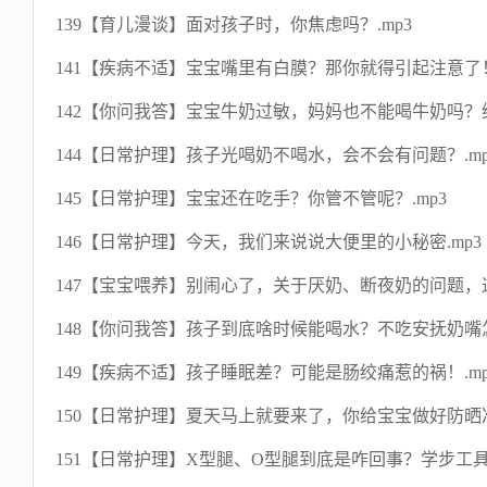
139【育儿漫谈】面对孩子时，你焦虑吗？.mp3
141【疾病不适】宝宝嘴里有白膜？那你就得引起注意了！
142【你问我答】宝宝牛奶过敏，妈妈也不能喝牛奶吗？维
144【日常护理】孩子光喝奶不喝水，会不会有问题？.mp
145【日常护理】宝宝还在吃手？你管不管呢？.mp3
146【日常护理】今天，我们来说说大便里的小秘密.mp3
147【宝宝喂养】别闹心了，关于厌奶、断夜奶的问题，这
148【你问我答】孩子到底啥时候能喝水？不吃安抚奶嘴怎
149【疾病不适】孩子睡眠差？可能是肠绞痛惹的祸！.mp
150【日常护理】夏天马上就要来了，你给宝宝做好防晒准
151【日常护理】X型腿、O型腿到底是咋回事？学步工具