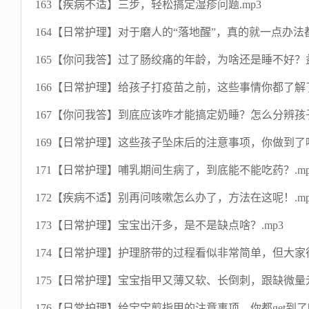
163【疾病不适】三步，轻松搞定湿疹问题.mp3
164【日常护理】对于磨人的“落地醒”，真的就一点办法都
165【你问我答】过了肠绞痛的年龄，为啥还是睡不好？益
166【日常护理】给孩子打疫苗之前，这些事情你都了解了
167【你问我答】到底应该咋才能搞定奶睡？怎么分辨孩子
169【日常护理】这些孩子坠床后的注意事项，你做到了吗
171【日常护理】哺乳期间生病了，到底能不能吃药？.mp
172【疾病不适】别再问咳嗽怎么办了，方法在这呢！.mp
173【日常护理】宝宝出汗多，是不是缺点啥？.mp3
174【日常护理】护理脐带的过程看似非常简单，但大家往
175【日常护理】宝宝指甲又薄又软、长倒刺，跟缺微量元
176【日常护理】给宝宝剪指甲的注意事项，你都get到了吗