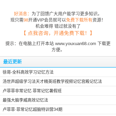
好消息：
为了回馈广大用户能学习更多知识。
现只需
98
开通VIP会员就可以
免费下载所有
资源！
机会难得 错过就没有了
【 点我咨询，开通免费下载！】
提示：在电脑上打开本站 www.youxuan68.com 下载更
方便。
最近更新
徐哥-全科高效学习记忆方法
汤世声超级学习法天才精英班教学视频记忆宫殿记忆法
卢菲菲非常记忆 菲常记忆暑假班
最强大脑李威高效记忆法
卢菲菲·菲常记忆超脑特训营34期