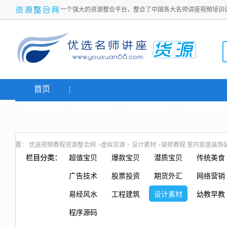
一个强大的资源整合平台，整合了中国各大名师讲座视频培训
首页
名师讲座
网络创业
炒股课程
生活老师
置：
优选视频教程资源整合网
>
虚拟货源
>
设计素材
>装修教程 室内家居装饰
栏目分类：
超值宝贝
爆款宝贝
潜质宝贝
传统美食
广告技术
股票投资
期货外汇
网络营销
易经风水
工程建筑
设计素材
幼教早教
程序源码