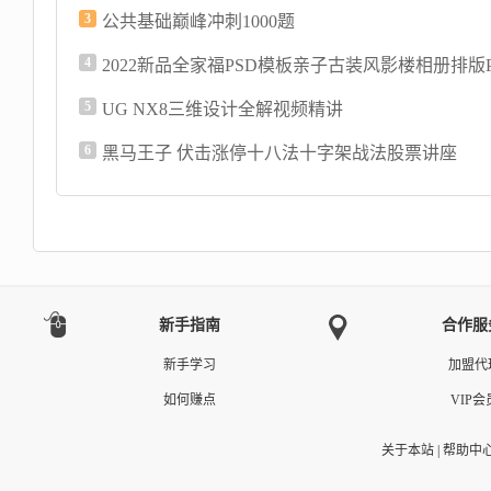
3
公共基础巅峰冲刺1000题
4
2022新品全家福PSD模板亲子古装风影楼相册排版
5
UG NX8三维设计全解视频精讲
6
黑马王子 伏击涨停十八法十字架战法股票讲座
新手指南
合作服
新手学习
加盟代
如何赚点
VIP会
关于本站
|
帮助中