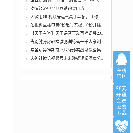
企业薪酬 如何开启薪酬管理的4.0时代
疫情经济中企业营销的突围点
大敏思维-视频号运营高手47招，让你快速成为涨...
短视频直播电商0粉起号实操，0粉开播，新手直...
【天王有道】天王语音互动直播课程2023.1月
告别健身房轻松减肥训练营一千人亲测有效
辛圣明第20期南北政脉诊实战录像全集39课
火神社微信视频号未来赚钱逻辑深度分析，做视...