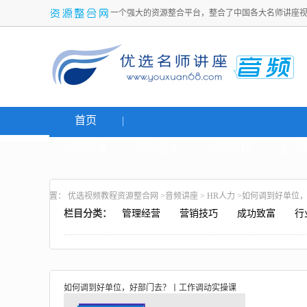
一个强大的资源整合平台，整合了中国各大名师讲座
首页
名师讲座
网络创业
炒股课程
生活
置：
优选视频教程资源整合网
>
音频讲座
>
HR人力
>如何调到好单位
栏目分类：
管理经营
营销技巧
成功致富
行
如何调到好单位，好部门去？丨工作调动实操课