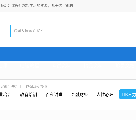
视频培训课程！您想学习的资源，几乎这里都有！
老师
电脑教程
考试资料
精品资料
珍贵文档
，好部门去？丨工作调动实操课
业培训
教育培训
百科讲堂
金融财经
人性心理
HR人