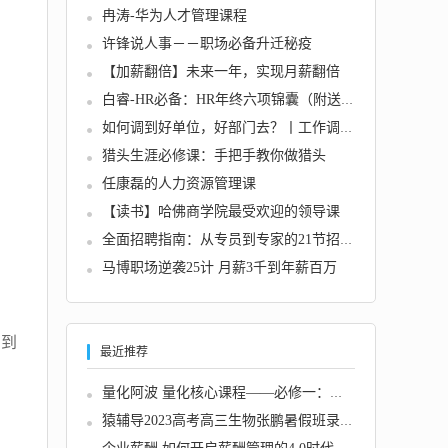
冉涛-华为人才管理课程
许锋说人事－－职场必备升迁秘疫
【加薪翻倍】未来一年，实现月薪翻倍
白睿-HR必备：HR年终六项锦囊（附送10个妙计）...
如何调到好单位，好部门去？丨工作调动实操课...
猎头生涯必修课：手把手教你做猎头
任康磊的人力资源管理课
【读书】哈佛商学院最受欢迎的领导课
全面招聘指南：从专员到专家的21节招聘实战课...
马博职场逆袭25计 月薪3千到年薪百万
调到
最近推荐
量化阿波 量化核心课程——必修一：股票
猿辅导2023高考高三生物张鹏暑假班录播课