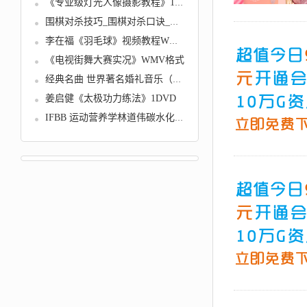
《专业级灯光人像摄影教程》17讲...
围棋对杀技巧_围棋对杀口诀_围棋...
李在福《羽毛球》视频教程WMV格式...
《电视街舞大赛实况》WMV格式
经典名曲 世界著名婚礼音乐（全集...
姜启健《太极功力练法》1DVD
IFBB 运动营养学林道伟碳水化合物...