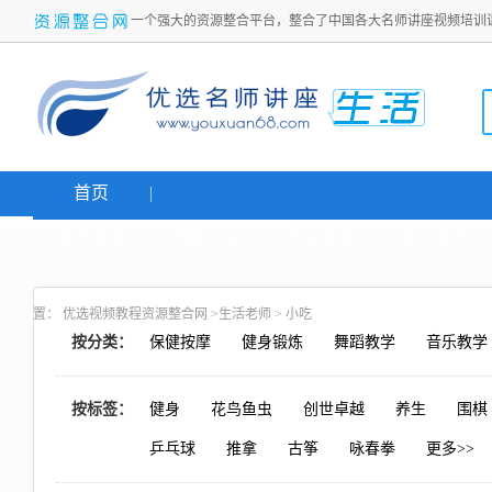
一个强大的资源整合平台，整合了中国各大名师讲座视频培训
首页
名师讲座
网络创业
炒股课程
生活老师
置：
优选视频教程资源整合网
>
生活老师
>
小吃
按分类：
保健按摩
健身锻炼
舞蹈教学
音乐教学
按标签：
健身
花鸟鱼虫
创世卓越
养生
围棋
乒乓球
推拿
古筝
咏春拳
更多>>