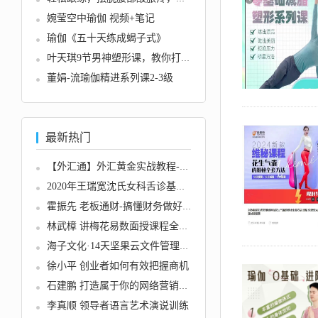
婉莹空中瑜伽 视频+笔记
瑜伽《五十天练成蝎子式》
叶天琪9节男神塑形课，教你打造“...
董娟-流瑜伽精进系列课2-3级
最新热门
【外汇通】外汇黄金实战教程-经典...
2020年王瑞宽沈氏女科舌诊基础入...
霍振先 老板通财-搞懂财务做好老...
林武樟 讲梅花易数面授课程全8集...
海子文化·14天坚果云文件管理训...
徐小平 创业者如何有效把握商机
石建鹏 打造属于你的网络营销商业...
李真顺 领导者语言艺术演说训练