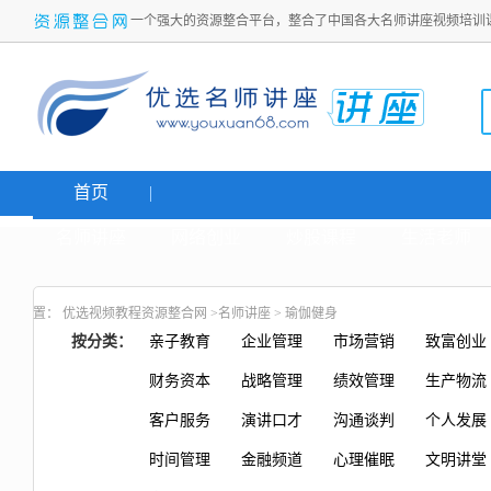
一个强大的资源整合平台，整合了中国各大名师讲座视频培训
首页
名师讲座
网络创业
炒股课程
生活老师
置：
优选视频教程资源整合网
>
名师讲座
>
瑜伽健身
按分类：
亲子教育
企业管理
市场营销
致富创业
财务资本
战略管理
绩效管理
生产物流
客户服务
演讲口才
沟通谈判
个人发展
时间管理
金融频道
心理催眠
文明讲堂