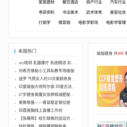
家居建材
餐饮酒店
房产行业
汽车行业
考研资料
书法美术
武术体育
美容化妆
行销学
微营销
电影学职场
电影学管理
本周热门
瑜伽健身 共
400
sxy晓玥 乳腺康疗 系统精进 实操...
刘希芳维秘小工具私教专场瑜伽
迷罗 气质女人的10次美颜修身瑜伽...
印度瑜伽大师阿尔俊-印度古法瑜伽...
47岁健身美魔女张婷媗减肥秘籍：...
美臀根基——骨盆稳定普拉提
邓霞美胸线上直播工作坊
【张展晖】给忙碌者的运动方案 如...
轻松跟练，摆脱腰部酸胀疼，腰部...