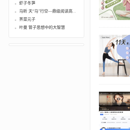
虾子冬笋
马昕 天“马”行空—鼎级阅读高中...
荠菜元子
叶曼 管子思想中的大智慧