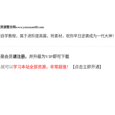
程资源整合网
www.youxuan68.com
p视频自学教程，属于进阶提高篇，附素材，祝你早日逆袭成为一代大神
不是会员
请注册
。并升级为VIP即可下载
员就可以
学习本站全部资源，非常超值！
【点击立即开通】