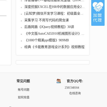
传智播客C++基础班最新完整版（2014.818） -
深度挖掘EXCEL在HR中的数据应用全28课高清视频...
[云知梦]微信开发学习课程：初级篇全套高清讲...
采集学习 不用写代码的爬虫课
后盾网盾《JQuery视频教程》30讲
《中文版AutoCAD2010机械图形设计》光盘
《1000个精美ppt模版》909MB
经典《卡能教育游戏设计系列》视频教程
常见问题
官方QQ号:
2581548164
帐号问题
在线咨询
如何充值