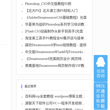
Photoshop_CS5中文版教程95例
【北大PS】北大课工场PS轻松入门
《AdobeDreamweaverCS6基础教程》光盘
华夏黑鸟组织Photoshop系列学习培训教程全14课...
[Flash.CS3动画制作从新手到高手]光盘
！
淘宝美工高手PS教程全60集开店与接单必学
薛欣Dreamweaver8学html视频教程 - 提供
中文版Dreamweaver8Flash8与Fireworks8完全自...
《Dreamweaver8完美网页设计-网页特效篇》光盘...
黑鹰基地Dreamweaver网页制作班VIP教程全22课...
最近推荐
百科网vip全套教程 wordpress博客主题模板仿站...
源智天下软件公司VC++程序开发视频学习教程21...