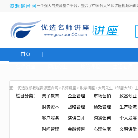
一个强大的资源整合平台，整合了中国各大名师讲座视频培训
首页
名师讲座
网络创业
炒股课程
生活老师
置：
优选视频教程资源整合网
>
名师讲座
>
股票讲座
>大周先生（邻居大爷）主力
栏目分类：
亲子教育
企业管理
市场营销
致富创业
财务资本
战略管理
绩效管理
生产物流
客户服务
演讲口才
沟通谈判
个人发展
时间管理
金融频道
心理催眠
文明讲堂