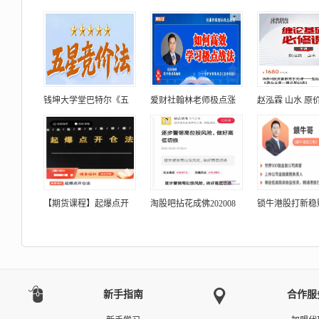
钱坤大学堂巴特尔《五
爱财社翰林老师极点涨
赵泓霖 山水 原价
【期货课程】起爆点开
淘股吧拈花成佛202008
锁牛港股打新稳
新手指南
合作服