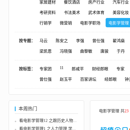
家居建材
餐饮酒店
房产行业
汽车行业
考研资料
书法美术
武术体育
美容化妆
行销学
微营销
电影学职场
电影学管理
按专题：
马云
陈安之
李强
曾仕强
翟鸿燊
梁凯恩
冯晓强
曲黎敏
唐骏
于丹
11
按标签：
专家团
郎咸平
财经郎眼
专家
曾仕强
赵玉平
百家讲坛
经郎眼
钟
本周热门
电影学管理 共
23
看电影学管理12 之跟历史人物学团...
看电影学管理1 之人力管理 学会识...