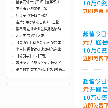
量学云讲堂刘智辉《量学识庄·伏...
李绍唐 总裁如何行销
唐长军 管好12个问题
吉腾：唤醒身心自愈力 | 生物能呼...
戴赛鹰 创业企业怎样拥抱移动互联...
孟宪实 玄武门之变
【詹唐宁】创造金字塔 梦想成真的...
李宇桐 微营销极速赚钱的商业模式...
【苏引华】杠杆营销
趣味英语 清华大学英语教材《机灵...
高中数学 数学选修2-1预习领先班...