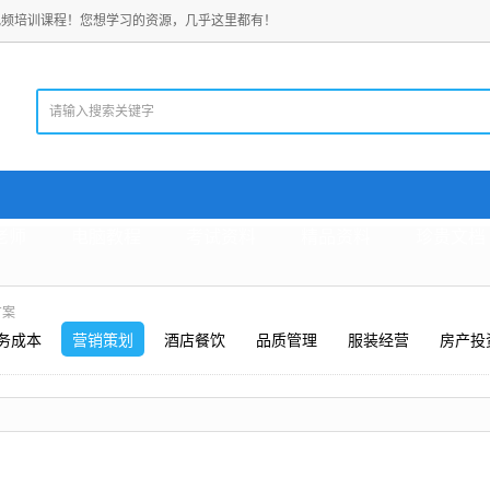
视频培训课程！您想学习的资源，几乎这里都有！
老师
电脑教程
考试资料
精品资料
珍贵文档
方案
务成本
营销策划
酒店餐饮
品质管理
服装经营
房产投