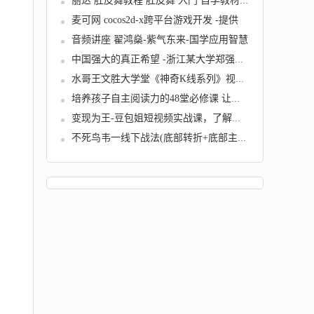
丽达 肚皮舞教程 肚皮舞 入门 自学教材 非 光...
麦可网 cocos2d-x跨平台游戏开发 -提供
音频讲座 翟鸿燊-紫气东来-国学应用智慧
中国强大的真正希望 -浙江某大学郑强演讲
水哥王文胜大学堂《神奇K线系列》视频9集
培养孩子自主阅读力的48堂必修课 让孩子爱上阅...
变现为王-豆包姐短视频实战课，了解短视频底层...
不死鸟韦一线下战法(底部转折+底部主升战法)+...