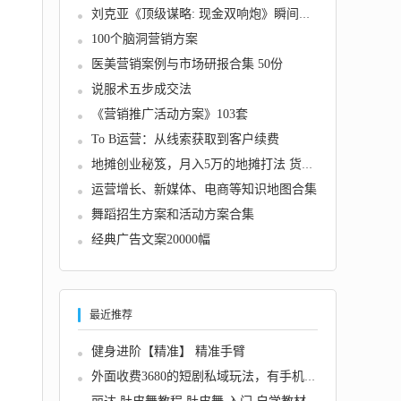
刘克亚《顶级谋略: 现金双响炮》瞬间倍增收入...
100个脑洞营销方案
医美营销案例与市场研报合集 50份
说服术五步成交法
《营销推广活动方案》103套
To B运营：从线索获取到客户续费
地摊创业秘笈，月入5万的地摊打法 货源大全
运营增长、新媒体、电商等知识地图合集
舞蹈招生方案和活动方案合集
经典广告文案20000幅
最近推荐
健身进阶【精准】 精准手臂
外面收费3680的短剧私域玩法，有手机即可操作...