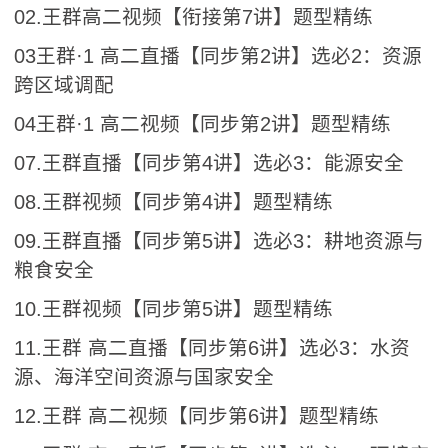
02.王群高二视频【衔接第7讲】题型精练
03王群·1 高二直播【同步第2讲】选必2：资源
跨区域调配
04王群·1 高二视频【同步第2讲】题型精练
07.王群直播【同步第4讲】选必3：能源安全
08.王群视频【同步第4讲】题型精练
09.王群直播【同步第5讲】选必3：耕地资源与
粮食安全
10.王群视频【同步第5讲】题型精练
11.王群 高二直播【同步第6讲】选必3：水资
源、海洋空间资源与国家安全
12.王群 高二视频【同步第6讲】题型精练