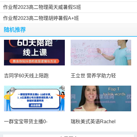
作业帮2023高二物理蔺天威暑假S班
作业帮2023高二物理胡婷暑假A+班
随机推荐
吉同学60天线上陪跑
王立世 营养学助力轻
一群宝宝带货主播0-
瑞秋美式英语Rachel