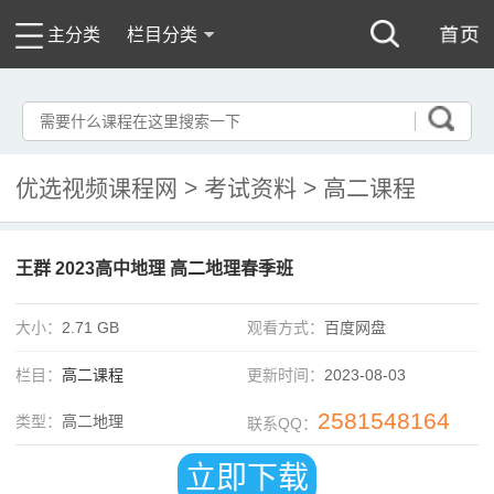
主分类
栏目分类
优选视频课程网
>
考试资料
>
高二课程
王群 2023高中地理 高二地理春季班
大小：
2.71 GB
观看方式：
百度网盘
栏目：
高二课程
更新时间：
2023-08-03
2581548164
类型：
高二地理
联系QQ：
立即下载