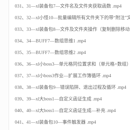
031、31—xl装备包7—文件名及文件夹获取函数 .mp4
032、32—xl小怪10—批量编辑所有文件夹下的带“附注”文
033、33—xl装备包8—文件及文件夹操作（复制删除移动） 
034、34—BUFF7—数组思维1 .mp4
035、35—BUFF7—数组思维2 .mp4
036、36—xl小boss3—单元格同位置求和（单元格+数组）_sh
037、37—xl小boss3作业—扩展工作簿循环 .mp4
038、38—xl装备包9—错误陷阱、退出过程及循环 .mp4
039、39—xl大boss1—自定义函证生成 .mp4
040、40—xl大boss1—自定义函证生成—补充 .mp4
041、41—xl装备包10—事件触发器 .mp4