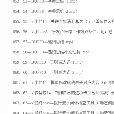
053、53—BUFF8—字典思维_1 .mp4
054、54—BUFF8—字典思维_2 .mp4
055、55—xl小怪14—关联方抵消汇总表（字典单条件及多
056、56—xl小boss5—研发台账跨工作簿双条件匹配汇总 .
057、57—BUFF9—递归思维 .mp4
058、58—BUFF9—递归思维补充理解 .mp4
059、59—BUFF10—正则表达式_1 .mp4
060、60—BUFF10—正则表达式_2 .mp4
061、61—xl小怪15—批量修改底稿表头对应内容（正则处理
062、62—xl装备包14—制作自己的选项卡加载项(临时+永久
063、63—xl最终boss—银行流水闭环核查工具_1(动态创建
064、64—xl最终boss—银行流水闭环核查工具_2(构造递归函