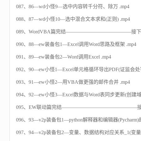
087、86—wd小怪9—选中内容转千分符、除万 .mp4
088、87—wd小怪10—选中混合文本求和(正则) .mp4
089、WordVBA篇完结—————————————接下来是E
090、88—ew装备包1—Excel调用Word思路及框架 .mp4
091、89—ew装备包2—Word调用Excel .mp4
092、90—ew小怪1—Excel单元格循环导出PDF(证监会处罚
093、91—ew小怪2—用VBA做更强的邮件合并 .mp4
094、92—ew小怪3—Excel数据与Word表同步更新(创建域链
095、EW联动篇完结———————————————接下来是V
096、93—v2p装备包1—python解释器和编辑器(Pycharm)
097、94—v2p装备包2—变量、数据结构对应关系_1(变量