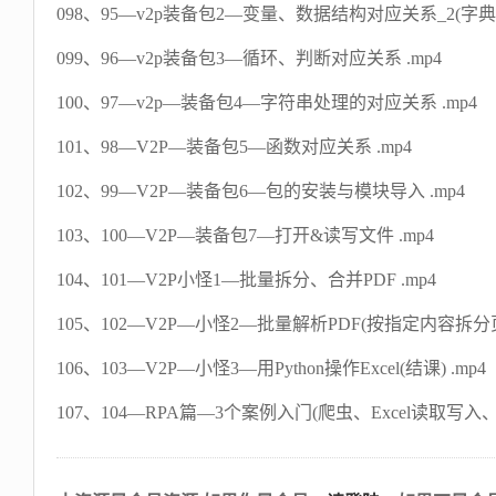
098、95—v2p装备包2—变量、数据结构对应关系_2(字典、
099、96—v2p装备包3—循环、判断对应关系 .mp4
100、97—v2p—装备包4—字符串处理的对应关系 .mp4
101、98—V2P—装备包5—函数对应关系 .mp4
102、99—V2P—装备包6—包的安装与模块导入 .mp4
103、100—V2P—装备包7—打开&读写文件 .mp4
104、101—V2P小怪1—批量拆分、合并PDF .mp4
105、102—V2P—小怪2—批量解析PDF(按指定内容拆分页)
106、103—V2P—小怪3—用Python操作Excel(结课) .mp4
107、104—RPA篇—3个案例入门(爬虫、Excel读取写入、