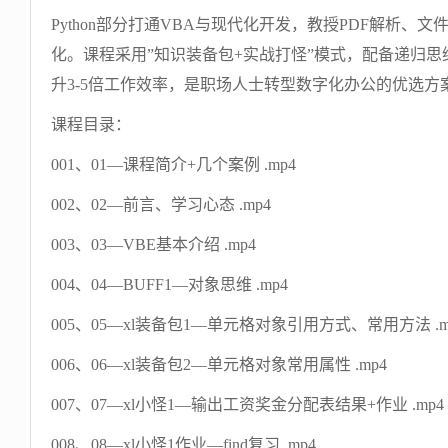
Python部分打通VBA与现代化开发，教授PDF解析
化。课程采用”知识装备包+实战打怪”模式，配备递归
升3-5倍工作效率，是职场人士转型数字化办公的优选方
课程目录：
001、01—课程简介+几个案例 .mp4
002、02—前言、学习心态 .mp4
003、03—VBE基本介绍 .mp4
004、04—BUFF1—对象思维 .mp4
005、05—xl装备包1—单元格对象引用方式、常用方法 .m
006、06—xl装备包2—单元格对象常用属性 .mp4
007、07—xl小怪1—输出工资奖金分配表结果+作业 .mp4
008、08—xl小怪1作业—find复习 .mp4