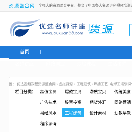
一个强大的资源整合平台，整合了中国各大名师讲座视频培训
首页
名师讲座
网络创业
炒股课程
生活老师
置：
优选视频教程资源整合网
>
虚拟货源
>
工程建筑
>焊接工艺+电焊工培训课
栏目分类：
超值宝贝
爆款宝贝
潜质宝贝
传统美食
广告技术
股票投资
期货外汇
网络营销
易经风水
工程建筑
设计素材
幼教早教
程序源码