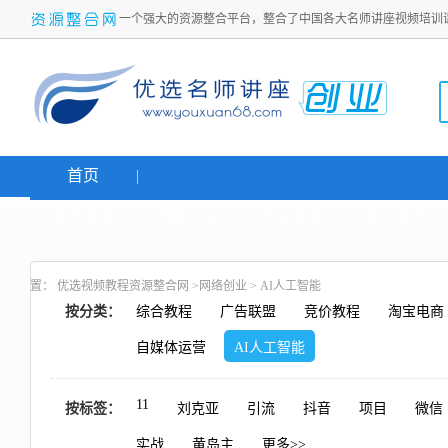
一个强大的资源整合平台，整合了中国各大名师讲座视频培训
首页
名师讲座
网络创业
炒股课程
生活老师
置：
优选视频教程资源整合网
>
网络创业
>
AI人工智能
按分类：
综合教程
广告联盟
竞价教程
淘宝电商
自媒体运营
AI人工智能
11
按标签：
刘克亚
引流
抖音
项目
微信
实战
黄岛主
更多>>