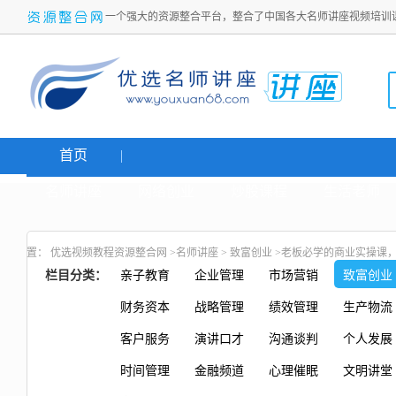
一个强大的资源整合平台，整合了中国各大名师讲座视频培训
首页
名师讲座
网络创业
炒股课程
生活老师
置：
优选视频教程资源整合网
>
名师讲座
>
致富创业
>老板必学的商业实操课
栏目分类：
亲子教育
企业管理
市场营销
致富创业
财务资本
战略管理
绩效管理
生产物流
客户服务
演讲口才
沟通谈判
个人发展
时间管理
金融频道
心理催眠
文明讲堂