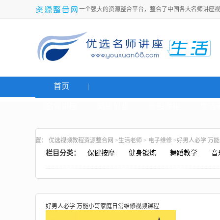
一个强大的资源整合平台，整合了中国各大名师讲座
首页
名师讲座
网络创业
炒股课程
生活
置：
优选视频教程资源整合网
>
生活老师
>
电子维修
>好男人必学 万
栏目分类：
保健按摩
健身锻炼
舞蹈教学
音
好男人必学 万能小哥家庭日常维修视频课程