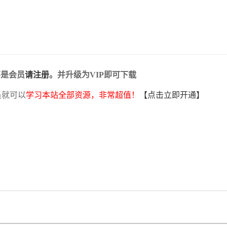
不是会员
请注册
。并升级为VIP即可下载
员就可以
学习本站全部资源，非常超值！
【点击立即开通】