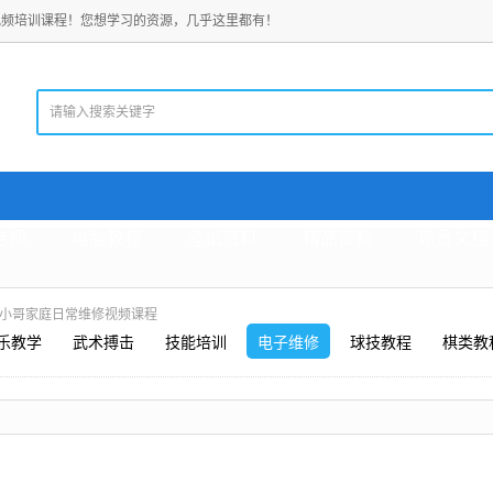
视频培训课程！您想学习的资源，几乎这里都有！
老师
电脑教程
考试资料
精品资料
珍贵文档
能小哥家庭日常维修视频课程
乐教学
武术搏击
技能培训
电子维修
球技教程
棋类教