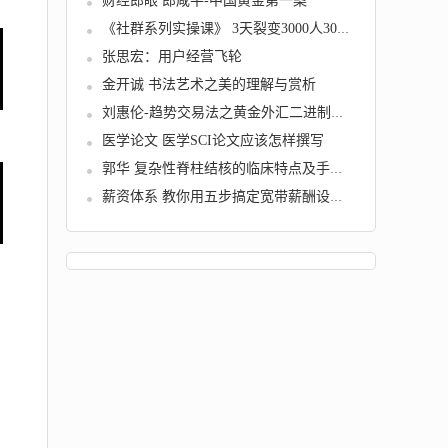
财经郎眼 郎咸平-中国黄金第一案
《社群系列实操课》 3天裂变3000人300个群 周...
张思宏：用户经营飞轮
金开诚 书法艺术之美的理解与赏析
刘惠伦-趋势交易法之黄金外汇二进制交易法则课...
医学论文 医学SCI论文应该怎样撰写
郭华 复杂性脊柱结核的临床特点及手术方式探讨...
薪资体系 教你用五步搞定宽带薪酬设计与管理