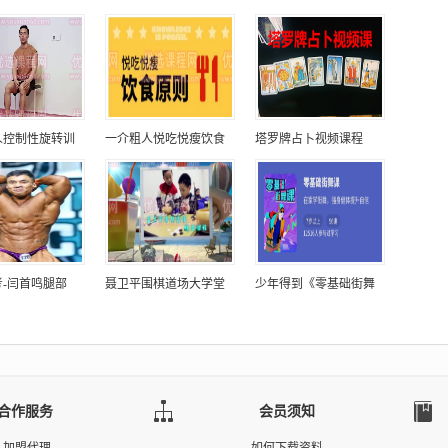
人控制性旋转训
一介粗人悦吃悦瘦饮食
塔罗牌占卜视频课程
-闫首鸣腿部
聂卫平围棋道场大学堂
少年得到《零基础街舞
合作服务
会员须知