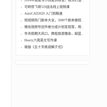
2024AI智能写作技能训练营，教你打造赚钱账号...
可转债飞哥529战法线上视频课
AutoCAD2020 入门到精通
短视频热门剧本大全，5000个剧本做短视频的朋...
微信视频号创作者分成计划变现营，用心教学，...
年关假期大风口，携程旅游撸金，超蓝海赛道,月...
Hearty六周英文写作课
瑜伽《五十天练成蝎子式》