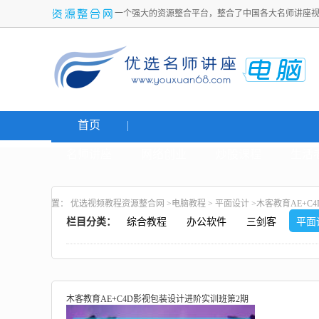
一个强大的资源整合平台，整合了中国各大名师讲座
首页
名师讲座
网络创业
炒股课程
生活
置：
优选视频教程资源整合网
>
电脑教程
>
平面设计
>木客教育AE+C
栏目分类：
综合教程
办公软件
三剑客
平面
木客教育AE+C4D影视包装设计进阶实训班第2期