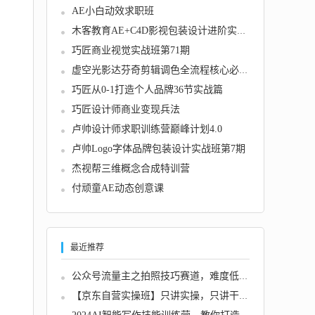
AE小白动效求职班
木客教育AE+C4D影视包装设计进阶实训班第2期
巧匠商业视觉实战班第71期
虚空光影达芬奇剪辑调色全流程核心必修课
巧匠从0-1打造个人品牌36节实战篇
巧匠设计师商业变现兵法
卢帅设计师求职训练营巅峰计划4.0
卢帅Logo字体品牌包装设计实战班第7期
杰视帮三维概念合成特训营
付顽童AE动态创意课
最近推荐
公众号流量主之拍照技巧赛道，难度低+流量大，...
【京东自营实操班】只讲实操，只讲干货（28小...