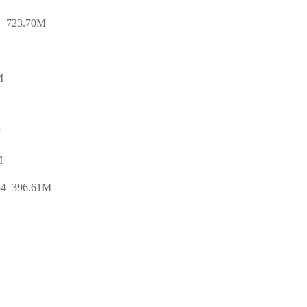
723.70M
M
M
M
396.61M