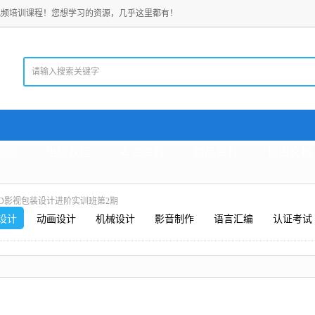
视频培训课程！您想学习的资源，几乎这里都有！
老师
电脑教程
考试资料
精品资料
珍贵文档
4D影视包装设计进阶实训班第2期
设计
动画设计
机械设计
影音制作
语言汇编
认证考试