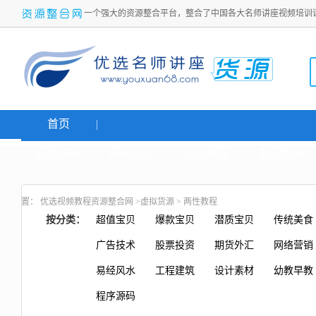
一个强大的资源整合平台，整合了中国各大名师讲座视频培训
首页
名师讲座
网络创业
炒股课程
生活老师
置：
优选视频教程资源整合网
>
虚拟货源
>
两性教程
按分类：
超值宝贝
爆款宝贝
潜质宝贝
传统美食
广告技术
股票投资
期货外汇
网络营销
易经风水
工程建筑
设计素材
幼教早教
程序源码