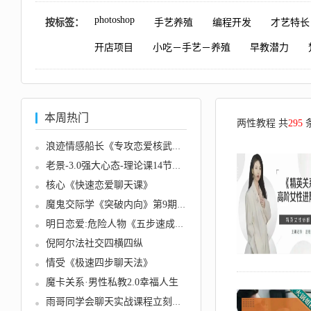
photoshop
按标签：
手艺养殖
编程开发
才艺特长
开店项目
小吃－手艺－养殖
早教潜力
本周热门
两性教程 共
295
浪迹情感船长《专攻恋爱核武器》...
老景-3.0强大心态-理论课14节完整...
核心《快速恋爱聊天课》
魔鬼交际学《突破内向》第9期，突...
明日恋爱:危险人物《五步速成术》...
倪阿尔法社交四横四纵
情受《极速四步聊天法》
魔卡关系·男性私教2.0幸福人生
雨哥同学会聊天实战课程立刻幸福...