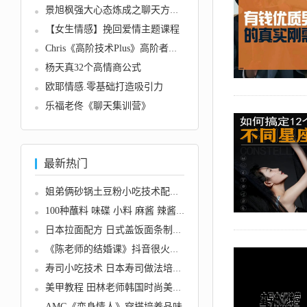
景旭枫强大心态炼成之聊天方法-让...
【女生情感】挽回爱情主题课程
Chris《高阶技术Plus》高阶者路线...
杨天真32个高情商公式
欧耶情感.零基础打造吸引力
乐福老佟《聊天集训营》
最新热门
姐弟俩砂锅土豆粉小吃技术配方 视...
100种蘸料 味碟 小料 麻酱 辣酱技...
日本拉面配方 日式盖饭面条制作技...
《陈老师的结婚课》抖音很火爆的...
寿司小吃技术 日本寿司做法培训视...
美甲教程 田林老师韩国时尚美甲教...
AMG《变身情人》穿搭培养品味