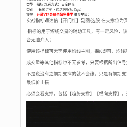
类型：指标
观看方式：百度网盘
类别：>
名师讲座
>
通达信指标
Tags：
提醒：
开通VIP会员全站免费学
推荐星级：
实战指标通达信【开门红】副图/选股 在支撑位为
指标的用于
短线
交易的辅助工具，有一定风险，
合无脑介入；
使用该指标可无需使用均线主图，裸K即可，均线
成交量等其他指标也不无参考，只要根据所出信号
不是说没有之前期支撑的就不会涨，只是有前期支
最低价止损
必须会看支撑，包括【趋势支撑】【横向支撑】，