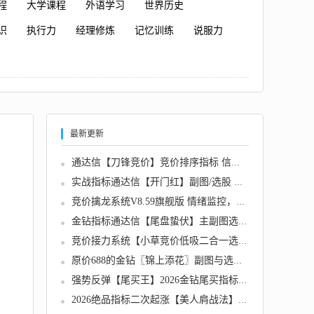
程
大学课程
外语学习
世界历史
识
执行力
经理修炼
记忆训练
说服力
最新更新
通达信【刀锋竞价】竞价排序指标 信号全天不变...
实战指标通达信【开门红】副图/选股 在支撑位...
竞价擒龙系统V8.59旗舰版 情绪监控，追涨、打...
金钻指标通达信【尾盘蛰伏】主副图选股 缩量回...
竞价接力系统【小草竞价低吸二合一选股系统】...
原价688的金钻〖锦上添花〗副图与选股指标专挑...
强势反弹【尾买王】2026金钻尾买指标、波段顺...
2026绝品指标二次起涨【美人肩战法】主力吸筹...