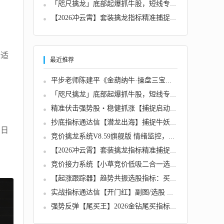
「咫尺擒龙」底部起爆抓牛股，短线专用电脑手...
【2026冲云霄】套装擒龙指标精准捕捉突破起爆...
标适
最近推荐
平步老师陈建平《金葫纳牛·操盘三宝》强基班...
「咫尺擒龙」底部起爆抓牛股，短线专用电脑手...
精准伏击强势股・稳健抓涨【捕捉启动】...
抄底指标通达信【潜龙出海】捕捉牛妖起爆量能...
当日
竞价擒龙系统V8.59旗舰版 情绪监控，追涨、打...
【2026冲云霄】套装擒龙指标精准捕捉突破起爆...
竞价接力系统【小草竞价低吸二合一选股系统】...
【起涨跟踪器】趋势共振选股指标：买在起涨点...
实战指标通达信【开门红】副图/选股 在支撑位...
强势反弹【尾买王】2026金钻尾买指标、波段顺...