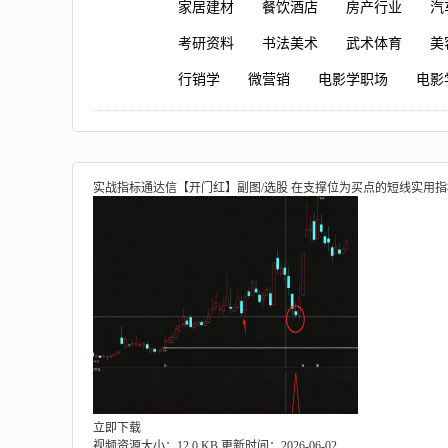
家居建材
餐饮酒店
房产行业
汽
考研资料
书法美术
武术体育
美
行销学
微营销
电影学职场
电影
实战指标通达信【开门红】副图/选股 在支撑位为买点的短线实用指
立即下载
视频资源大小：12.0 KB
更新时间：2026-06-02