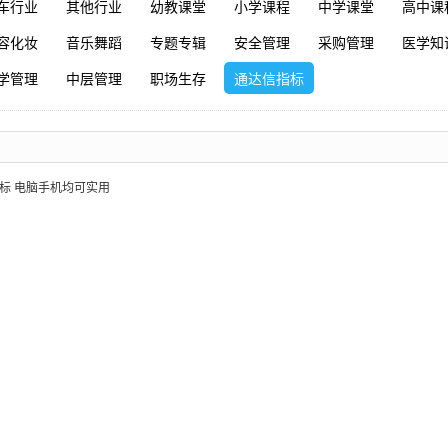
车行业
其他行业
幼教课堂
小学课程
中学课堂
高中课
容化妆
音乐舞蹈
专题专辑
安全管理
采购管理
医学知
学管理
中层管理
职场生存
通达信指标
标 电脑手机均可实用