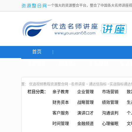
一个强大的资源整合平台，整合了中国各大名师讲座
首页
名师讲座
网络创业
炒股课程
生活
置：
优选视频教程资源整合网
>
名师讲座
>
通达信指标
>实战指标通达
栏目分类：
亲子教育
企业管理
市场营销
致
财务资本
战略管理
绩效管理
生
客户服务
演讲口才
沟通谈判
个
时间管理
金融频道
心理催眠
文