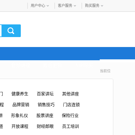
用户中心
客户服务
购买服务
音频讲座
最近更新
VIP购买
当前位
门
健康养生
百家讲坛
其他讲座
课程
品牌营销
销售技巧
门店连锁
讲
形象礼仪
股票讲座
保险行业
道
开放课程
财经郎眼
员工培训