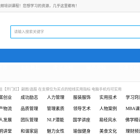
视频培训课程！您想学习的资源，几乎这里都有！
老师
电脑教程
考试资料
精品资料
珍贵文档
信【开门红】副图/选股 在支撑位为买点的短线实用指标 电脑手机均可实用
富创业
成功励志
人力管理
服装服饰
实用技术
学习窍
产物流
品质管理
管理素质
领导艺术
人物案例
MBA
人发展
团队管理
NLP潜能
国学讲座
易经风水
佛学精
明讲堂
和谐家庭
魅力女性
瑜伽健身
美食文化
理财频