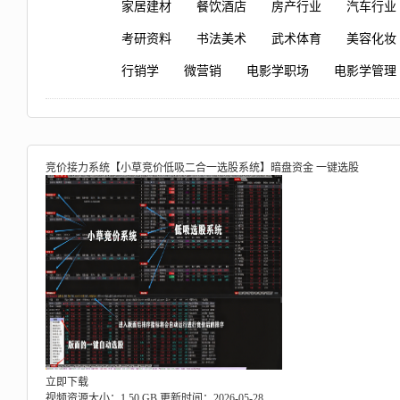
家居建材
餐饮酒店
房产行业
汽车行业
考研资料
书法美术
武术体育
美容化妆
行销学
微营销
电影学职场
电影学管理
竞价接力系统【小草竞价低吸二合一选股系统】暗盘资金 一键选股
立即下载
视频资源大小：1.50 GB
更新时间：2026-05-28