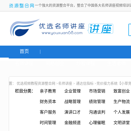
一个强大的资源整合平台，整合了中国各大名师讲座视频培训
首页
名师讲座
网络创业
炒股课程
生活老师
置：
优选视频教程资源整合网
>
名师讲座
>
通达信指标
>竞价接力系统【小草
栏目分类：
亲子教育
企业管理
市场营销
致富创业
财务资本
战略管理
绩效管理
生产物流
客户服务
演讲口才
沟通谈判
个人发展
时间管理
金融频道
心理催眠
文明讲堂