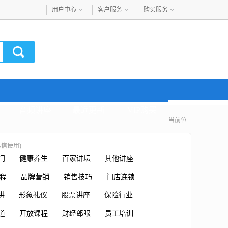
用户中心
客户服务
购买服务
音频讲座
最近更新
VIP购买
当前位
信使用)
门
健康养生
百家讲坛
其他讲座
课程
品牌营销
销售技巧
门店连锁
讲
形象礼仪
股票讲座
保险行业
道
开放课程
财经郎眼
员工培训