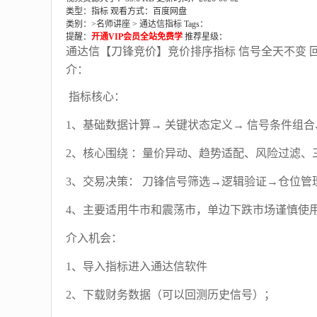
类型：指标
观看方式：百度网盘
类别：>
名师讲座
>
通达信指标
Tags：
提醒：
开通VIP会员全站免费学
推荐星级：
通达信【刀锋竞价】竞价排序指标 信号全天不变 
介：
指标核心：
1、基础数据计算→ 关键状态定义→ 信号条件组
2、核心围绕 ：量价异动、趋势适配、风险过滤、
3、交易决策： 刀锋信号筛选→逻辑验证→仓位管
4、主要适用牛市和震荡市，单边下跌市场谨慎使
介入机会：
1、导入指标进入通达信软件
2、下载财务数据（可以回测历史信号）；