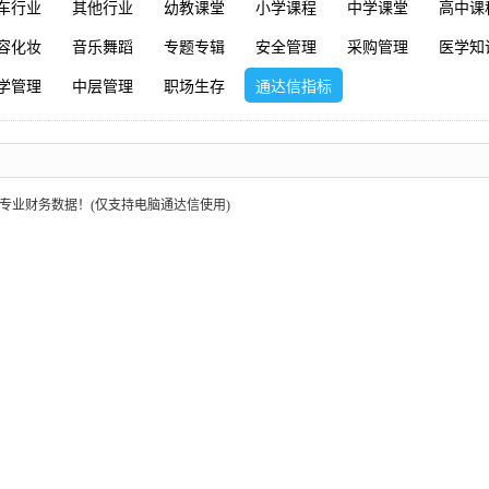
车行业
其他行业
幼教课堂
小学课程
中学课堂
高中课
容化妆
音乐舞蹈
专题专辑
安全管理
采购管理
医学知
学管理
中层管理
职场生存
通达信指标
专业财务数据！(仅支持电脑通达信使用)