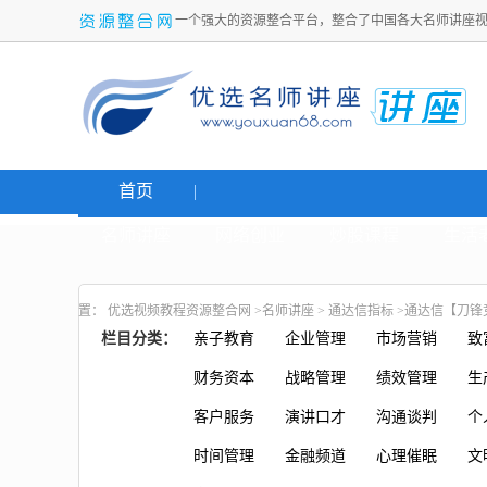
一个强大的资源整合平台，整合了中国各大名师讲座
首页
名师讲座
网络创业
炒股课程
生活
置：
优选视频教程资源整合网
>
名师讲座
>
通达信指标
>通达信【刀锋
栏目分类：
亲子教育
企业管理
市场营销
致
财务资本
战略管理
绩效管理
生
客户服务
演讲口才
沟通谈判
个
时间管理
金融频道
心理催眠
文