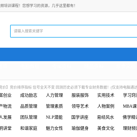
视频培训课程！您想学习的资源，几乎这里都有！
老师
电脑教程
考试资料
精品资料
珍贵文档
竞价】竞价排序指标 信号全天不变 回测历史必须下载专业财务数据！(仅支持电脑通达
富创业
成功励志
人力管理
服装服饰
实用技术
学习窍
产物流
品质管理
管理素质
领导艺术
人物案例
MBA
人发展
团队管理
NLP潜能
国学讲座
易经风水
佛学精
明讲堂
和谐家庭
魅力女性
瑜伽健身
美食文化
理财频