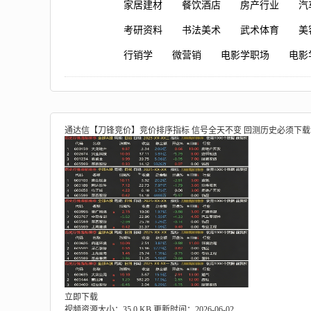
家居建材
餐饮酒店
房产行业
汽
考研资料
书法美术
武术体育
美
行销学
微营销
电影学职场
电影
通达信【刀锋竞价】竞价排序指标 信号全天不变 回测历史必须下载
立即下载
视频资源大小：35.0 KB
更新时间：2026-06-02