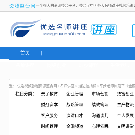
一个强大的资源整合平台，整合了中国各大名师讲座视频培训
首页
名师讲座
网络创业
炒股课程
生活老师
置：
优选视频教程资源整合网
>
名师讲座
>
通达信指标
>平步老师陈建平《金
栏目分类：
亲子教育
企业管理
市场营销
致富创业
财务资本
战略管理
绩效管理
生产物流
客户服务
演讲口才
沟通谈判
个人发展
时间管理
金融频道
心理催眠
文明讲堂