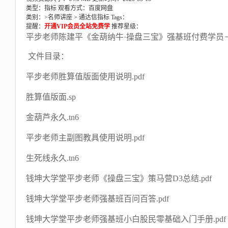
类型：指标
观看方式：百度网盘
类别：>
名师讲座
>
通达信指标
Tags：
提醒：
开通VIP会员全站免费学
推荐星级：
平步老师陈建平《金葫纳牛·操盘三宝》强基班付费学员
文件目录：
平步老师胜算值版面使用说明.pdf
胜算值版面.sp
金葫芦永久.tn6
平步老师主副图教具使用说明.pdf
生死线永久.tn6
钱坤大学堂平步老师《操盘三宝》策马营D3总结.pdf
钱坤大学堂平步老师强基班百问百答.pdf
钱坤大学堂平步老师强基班小白股民零基础入门手册.pdf