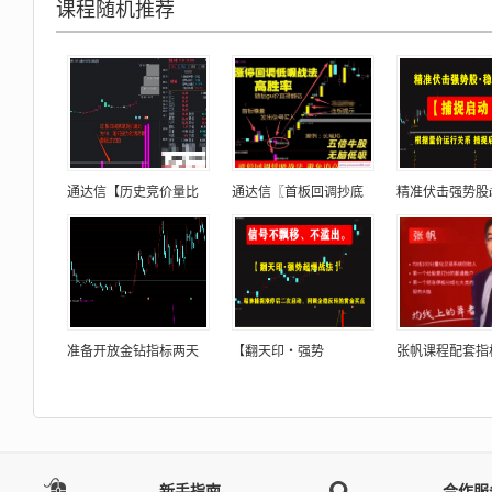
课程随机推荐
通达信【历史竞价量比
通达信〖首板回调抄底
精准伏击强势股
准备开放金钻指标两天
【翻天印・强势
张帆课程配套指
新手指南
合作服