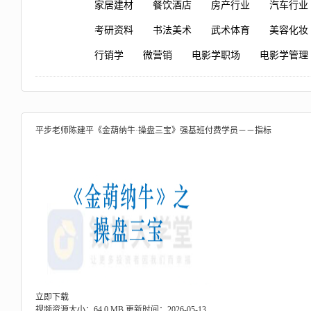
家居建材
餐饮酒店
房产行业
汽车行业
考研资料
书法美术
武术体育
美容化妆
行销学
微营销
电影学职场
电影学管理
平步老师陈建平《金葫纳牛·操盘三宝》强基班付费学员－－指标
立即下载
视频资源大小：64.0 MB
更新时间：2026-05-13