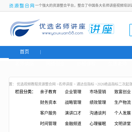
一个强大的资源整合平台，整合了中国各大名师讲座视频培训
首页
名师讲座
网络创业
炒股课程
生活老师
置：
优选视频教程资源整合网
>
名师讲座
>
通达信指标
>2026绝品指标二次
栏目分类：
亲子教育
企业管理
市场营销
致富创业
财务资本
战略管理
绩效管理
生产物流
客户服务
演讲口才
沟通谈判
个人发展
时间管理
金融频道
心理催眠
文明讲堂