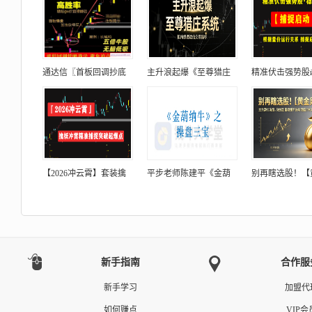
通达信〖首板回调抄底
主升浪起爆《至尊猎庄
精准伏击强势股
【2026冲云霄】套装擒
平步老师陈建平《金葫
别再瞎选股！【
新手指南
合作服
新手学习
加盟代
如何赚点
VIP会