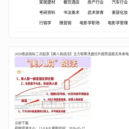
家居建材
餐饮酒店
房产行业
汽车行业
考研资料
书法美术
武术体育
美容化妆
行销学
微营销
电影学职场
电影学管理
2026绝品指标二次起涨【美人肩战法】主力吸筹洗盘拉升趋势选股无未来
立即下载
视频资源大小：13.0 KB
更新时间：2026-05-27