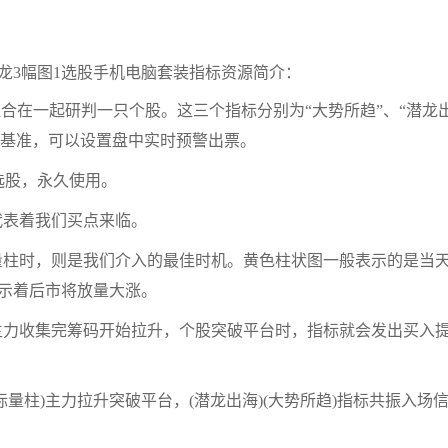
龙3幅图1选股手机电脑套装指标资源简介：
合在一起研判一只个股。这三个指标分别为“大势所趋”、“潜龙
号为基准，可以设置盘中实时预警出票。
选股，永久使用。
代表着我们买点来临。
的量柱时，则是我们介入的最佳时机。黄色柱状图一般表示的是当
示着后市将放量大涨。
当主力收集完筹码开始拉升，个股突破平台时，指标就会发出买入
标量柱)主力拉升突破平台，(潜龙出海)(大势所趋)指标共振入场