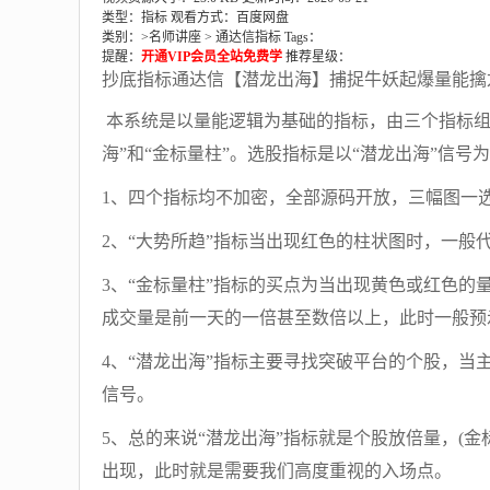
类型：指标
观看方式：百度网盘
类别：>
名师讲座
>
通达信指标
Tags：
提醒：
开通VIP会员全站免费学
推荐星级：
抄底指标通达信【潜龙出海】捕捉牛妖起爆量能擒
本系统是以量能逻辑为基础的指标，由三个指标组
海”和“金标量柱”。选股指标是以“潜龙出海”信
1、四个指标均不加密，全部源码开放，三幅图一
2、“大势所趋”指标当出现红色的柱状图时，一般
3、“金标量柱”指标的买点为当出现黄色或红色
成交量是前一天的一倍甚至数倍以上，此时一般预
4、“潜龙出海”指标主要寻找突破平台的个股，
信号。
5、总的来说“潜龙出海”指标就是个股放倍量，(金
出现，此时就是需要我们高度重视的入场点。