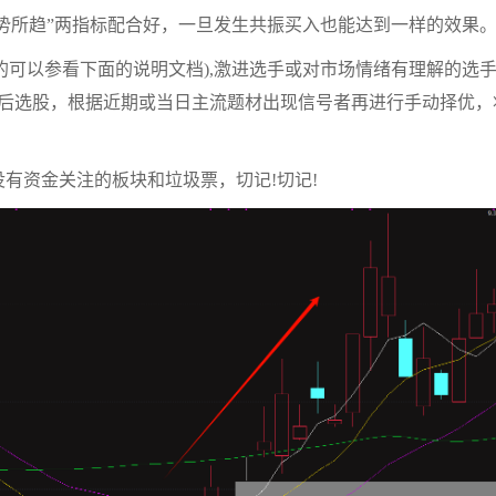
大势所趋”两指标配合好，一旦发生共振买入也能达到一样的效果
悉的可以参看下面的说明文档),激进选手或对市场情绪有理解的选
后选股，根据近期或当日主流题材出现信号者再进行手动择优，
有资金关注的板块和垃圾票，切记!切记!