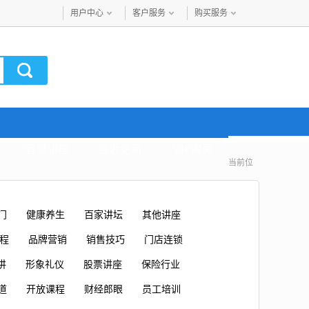
用户中心
客户服务
购买服务
音频讲座
最近更新
VIP购买
当前位
门
健康养生
百家讲坛
其他讲座
课程
品牌营销
销售技巧
门店连锁
讲
形象礼仪
股票讲座
保险行业
道
开放课程
财经郎眼
员工培训