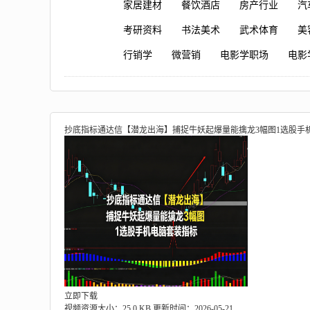
家居建材
餐饮酒店
房产行业
汽
考研资料
书法美术
武术体育
美
行销学
微营销
电影学职场
电影
抄底指标通达信【潜龙出海】捕捉牛妖起爆量能擒龙3幅图1选股手
立即下载
视频资源大小：25.0 KB
更新时间：2026-05-21