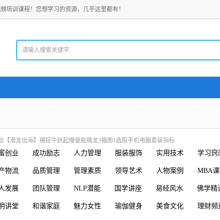
视频培训课程！您想学习的资源，几乎这里都有！
老师
电脑教程
考试资料
精品资料
珍贵文档
信【潜龙出海】捕捉牛妖起爆量能擒龙3幅图1选股手机电脑套装指标
富创业
成功励志
人力管理
服装服饰
实用技术
学习窍
产物流
品质管理
管理素质
领导艺术
人物案例
MBA
人发展
团队管理
NLP潜能
国学讲座
易经风水
佛学精
明讲堂
和谐家庭
魅力女性
瑜伽健身
美食文化
理财频