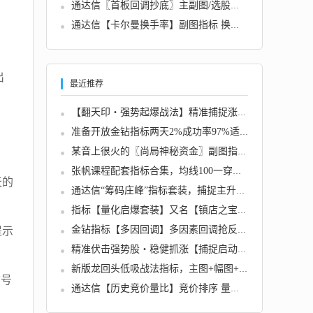
通达信〖首板回调抄底〗主副图/选股指标 精准...
通达信【卡尔曼换手率】副图指标 换手精准位置...
出
最近推荐
【翻天印・强势起爆战法】精准捕捉涨停...
准备开放金钻指标两天2%成功率97%适合牛市熊市...
某音上很火的〖尚局神秘资金〗副图指标 可以看...
张帆课程配套指标合集，均线100一穿一托金凤还...
天的
通达信“筹码庄峰”指标套装，捕捉主升浪！判...
指标【量化启爆套装】又名【镇店之宝套装】波...
提示
金钻指标【多因回调】多因素回调抢反弹｜主副...
精准伏击强势股・稳健抓涨【捕捉启动】...
新版龙回头低吸战法指标，主图+幅图+选股，无...
信号
通达信【历史竞价量比】竞价排序 量比为王 副...