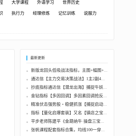
程
大学课程
外语学习
世界历史
识
执行力
经理修炼
记忆训练
说服力
最新更新
新版龙回头低吸战法指标，主图+幅图+选股，无...
通达信【主力交易决策战法】1主2副4选股 资金...
抄底指标通达信【潜龙出海】捕捉牛妖起爆量能...
金钻指标【多因回调】多因素回调抢反弹｜主副...
精准伏击强势股・稳健抓涨【捕捉启动】...
指标【量化启爆套装】又名【镇店之宝套装】波...
平步老师陈建平《金葫纳牛·操盘三宝》强基班...
张帆课程配套指标合集，均线100一穿一托金凤还...