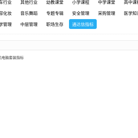
车行业
其他行业
幼教课堂
小学课程
中学课堂
高中课
容化妆
音乐舞蹈
专题专辑
安全管理
采购管理
医学知
学管理
中层管理
职场生存
通达信指标
机电脑套装指标