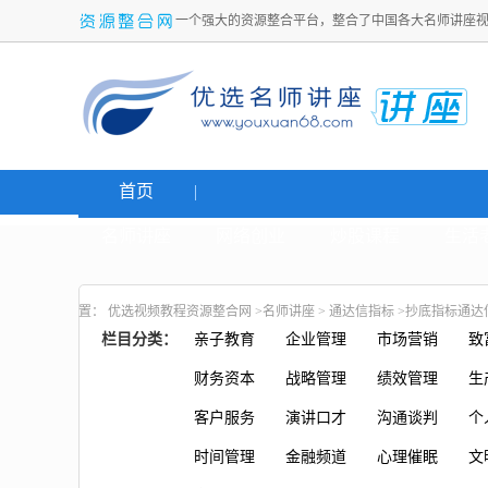
一个强大的资源整合平台，整合了中国各大名师讲座
首页
名师讲座
网络创业
炒股课程
生活
置：
优选视频教程资源整合网
>
名师讲座
>
通达信指标
>抄底指标通达
栏目分类：
亲子教育
企业管理
市场营销
致
财务资本
战略管理
绩效管理
生
客户服务
演讲口才
沟通谈判
个
时间管理
金融频道
心理催眠
文