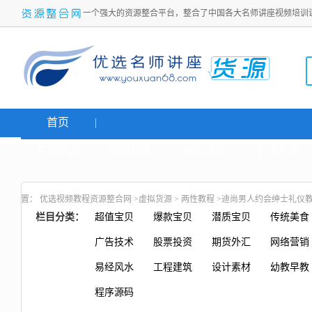
一个强大的资源整合平台，整合了中国各大名师讲座视频培训
首页
名师讲座
网络创业
炒股课程
生活老师
置：
优选视频教程资源整合网
>
虚拟货源
>
两性教程
>迪尚男人约会绅士礼仪
栏目分类：
超值宝贝
爆款宝贝
潜质宝贝
传统美食
广告技术
股票投资
期货外汇
网络营销
易经风水
工程建筑
设计素材
幼教早教
程序源码