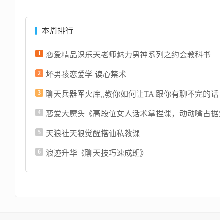
本周排行
1
恋爱精品课乐天老师魅力男神系列之约会教科书
2
坏男孩恋爱学 读心禁术
3
聊天兵器军火库,,教你如何让TA 跟你有聊不完的话 1
4
5
天狼社天狼觉醒搭讪私教课
6
浪迹升华《聊天技巧速成班》