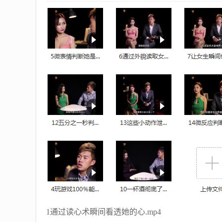
1通过读心术瞬间看透她的心.mp4