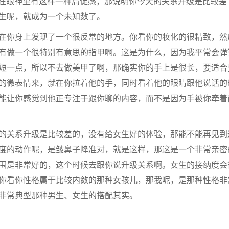
在眼神里有这样一种局促感，那说明你今天的关系升级是比较差
生呢，就成为一个未知数了。
在你身上发现了一个很反常的地方。你看你的妆化的很精致，然
有做一个很特别有意思的指甲啊。这是为什么，因为我平常会弹
短一点，所以不去做美甲了啊，那确实你的手上是很长，要适合
的微表情来，就在你拉着他的手，同时看着他的眼睛跟他说话的
能让你感觉到他正专注于跟你聊的内容，而不是因为手被你牵着
的关系升级是比较差的，没有给女生好的体验，那能不能再见到
度的动作呢，是皱鼻子降准对，就是这样，那这是一个非常亲密
围是非常好的，这个时候去跟你说升级关系啊。女生的接纳度会
你看你性格属于比较内敛的那种女孩儿，那我呢，是那种性格非
非常典型那种男生、女生的搭配其实。