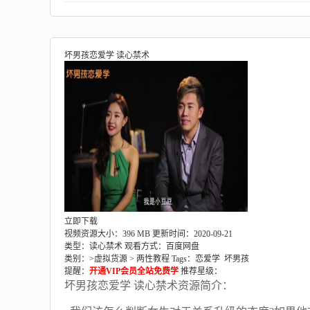
坏男孩恋爱学 读心禁术
立即下载
视频资源大小：396 MB
更新时间：2020-09-21
类型：读心禁术
观看方式：百度网盘
类别：>
虚拟货源
>
两性教程
Tags：
恋爱学
坏男孩
提醒：
开通VIP会员全站免费学
推荐星级：
坏男孩恋爱学 读心禁术资源简介：