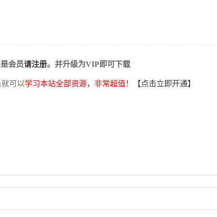
不是会员
请注册
。并升级为VIP即可下载
员就可以
学习本站全部资源，非常超值！
【点击立即开通】