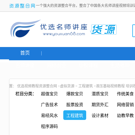
一个强大的资源整合平台，整合了中国各大名师讲座视频培训
首页
名师讲座
网络创业
炒股课程
生活老师
置：
优选视频教程资源整合网
>
虚拟货源
>
工程建筑
>液压基础视频教程 培训视频
栏目分类：
超值宝贝
爆款宝贝
潜质宝贝
传统美食
广告技术
股票投资
期货外汇
网络营销
易经风水
工程建筑
设计素材
幼教早教
程序源码