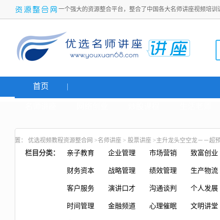
一个强大的资源整合平台，整合了中国各大名师讲座视频培训
首页
名师讲座
网络创业
炒股课程
生活老师
置：
优选视频教程资源整合网
>
名师讲座
>
股票讲座
>主升龙头空空龙－－超预期防
栏目分类：
亲子教育
企业管理
市场营销
致富创业
财务资本
战略管理
绩效管理
生产物流
客户服务
演讲口才
沟通谈判
个人发展
时间管理
金融频道
心理催眠
文明讲堂