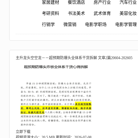
家居建材
餐饮酒店
房产行业
汽车行业
考研资料
书法美术
武术体育
美容化妆
行销学
微营销
电影学职场
电影学管理
主升龙头空空龙－－超预期防爆头全体系干货拆解 文章2篇20604-202605
立即下载
视频资源大小：20.5 MB
更新时间：2026-07-08