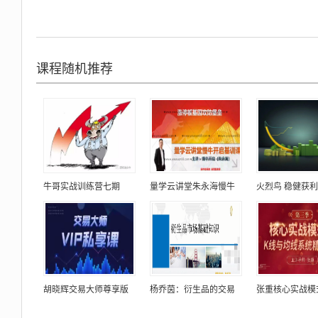
课程随机推荐
牛哥实战训练营七期
量学云讲堂朱永海慢牛
火烈鸟 稳健获
胡晓辉交易大师尊享版
杨乔茵：衍生品的交易
张重核心实战模