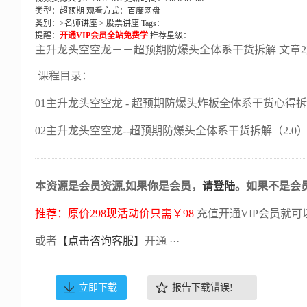
类型：超预期
观看方式：百度网盘
类别：>
名师讲座
>
股票讲座
Tags：
提醒：
开通VIP会员全站免费学
推荐星级：
主升龙头空空龙－－超预期防爆头全体系干货拆解 文章2篇20
课程目录：
01主升龙头空空龙 - 超预期防爆头炸板全体系干货心得拆解（2.
02主升龙头空空龙--超预期防爆头全体系干货拆解（2.0）2026
本资源是会员资源,如果你是会员，
请登陆
。如果不是会
推荐：原价298现活动价只需￥98
充值开通VIP会员就可
或者
【点击咨询客服】
开通 ···
立即下载
报告下载错误!