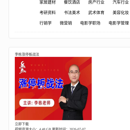
家居建材
餐饮酒店
房产行业
汽车行业
考研资料
书法美术
武术体育
美容化妆
行销学
微营销
电影学职场
电影学管理
李栋涨停板战法
立即下载
视频资源大小：4.48 GB
更新时间：2026-07-07