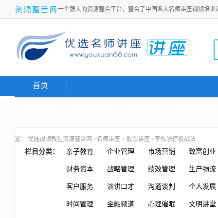
一个强大的资源整合平台，整合了中国各大名师讲座视频培训
首页
名师讲座
网络创业
炒股课程
生活老师
置：
优选视频教程资源整合网
>
名师讲座
>
股票讲座
>李栋涨停板战法
栏目分类：
亲子教育
企业管理
市场营销
致富创业
财务资本
战略管理
绩效管理
生产物流
客户服务
演讲口才
沟通谈判
个人发展
时间管理
金融频道
心理催眠
文明讲堂