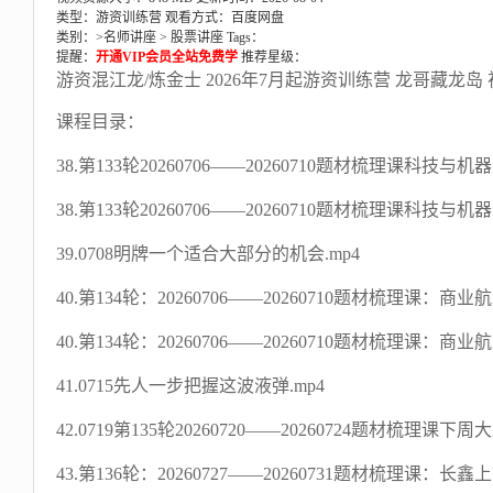
类型：游资训练营
观看方式：百度网盘
类别：>
名师讲座
>
股票讲座
Tags：
提醒：
开通VIP会员全站免费学
推荐星级：
游资混江龙/炼金士 2026年7月起游资训练营 龙哥藏龙岛
课程目录：
38.第133轮20260706——20260710题材梳理课科技与
38.第133轮20260706——20260710题材梳理课科技与机
39.0708明牌一个适合大部分的机会.mp4
40.第134轮：20260706——20260710题材梳理课
40.第134轮：20260706——20260710题材梳理课：
41.0715先人一步把握这波液弹.mp4
42.0719第135轮20260720——20260724题材梳理课
43.第136轮：20260727——20260731题材梳理课：长