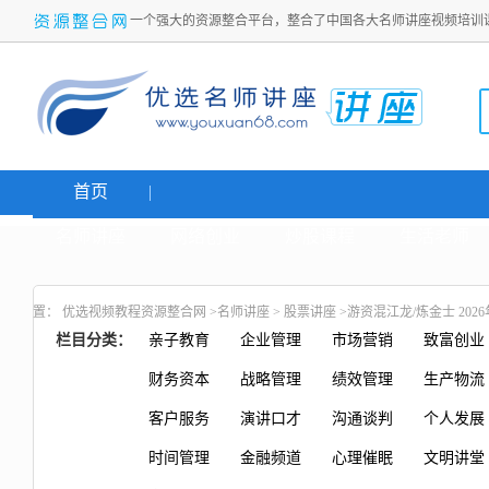
一个强大的资源整合平台，整合了中国各大名师讲座视频培训
首页
名师讲座
网络创业
炒股课程
生活老师
置：
优选视频教程资源整合网
>
名师讲座
>
股票讲座
>游资混江龙/炼金士 202
栏目分类：
亲子教育
企业管理
市场营销
致富创业
财务资本
战略管理
绩效管理
生产物流
客户服务
演讲口才
沟通谈判
个人发展
时间管理
金融频道
心理催眠
文明讲堂