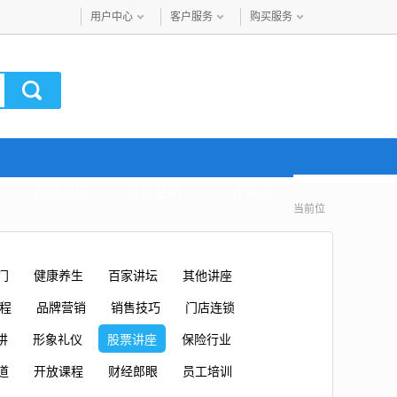
用户中心
客户服务
购买服务
音频讲座
最近更新
VIP购买
当前位
门
健康养生
百家讲坛
其他讲座
课程
品牌营销
销售技巧
门店连锁
讲
形象礼仪
股票讲座
保险行业
道
开放课程
财经郎眼
员工培训