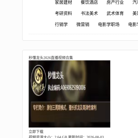
家居建材
餐饮酒店
房产行业
汽
考研资料
书法美术
武术体育
美
行销学
微营销
电影学职场
电影
秒懂龙头2026直播视频合集
立即下载
视频资源大小：2.64 GB
更新时间：2026-08-03