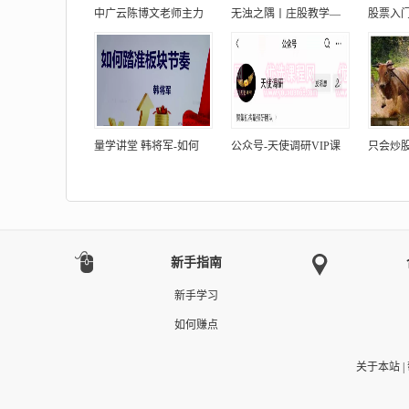
中广云陈博文老师主力
无浊之隅丨庄股教学—
股票入门
量学讲堂 韩将军-如何
公众号-天使调研VIP课
只会炒股2
新手指南
新手学习
如何赚点
关于本站
|