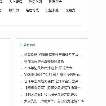
程
大学课程
外语学习
世界历史
识
执行力
经理修炼
记忆训练
说服力
最新更新
梅森投研·梅家圈超级好赛道进阶实战 视频＋文...
秒懂龙头2026直播视频合集
2026年边风炜炜炜道来+研报点金
YK杨凯2026年01月-06月机构操盘密码操盘策略提...
任泽平宏观趋势课程 宏观财富实战课 会员内部...
【精讲自习室】股票交易课程飞扬第一期2026.3...
【刺客涅槃】和讯圈子涅槃之路2026
大周先生（邻居大爷）主力行为逻辑2026