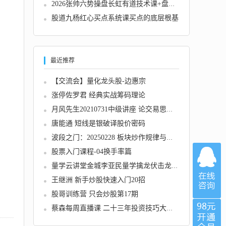
2026张帅六势操盘长虹有道技术课+盘后解盘视频...
股道九杨红心买点系统课买点的底层根基
最近推荐
【交流会】量化龙头股-边惠宗
涨停佐罗君 经典实战筹码理论
月风先生20210731中级讲座 论交易思想 2视频
唐能通 短线是银破译股价密码
波段之门：20250228 板块炒作规律与交易策略 ...
股票入门课程-04换手率篇
量学云讲堂金城李亚民量学擒龙伏击龙头第61期...
王继洲 新手炒股快速入门20招
股哥训练营 只会炒股第17期
蔡森每周直播课 二十三年投资技巧大公开 炒股...