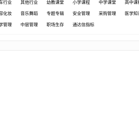
车行业
其他行业
幼教课堂
小学课程
中学课堂
高中课
容化妆
音乐舞蹈
专题专辑
安全管理
采购管理
医学知
学管理
中层管理
职场生存
通达信指标