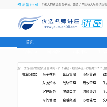
一个强大的资源整合平台，整合了中国各大名师讲座
首页
名师讲座
网络创业
炒股课程
生活
置：
优选视频教程资源整合网
>
名师讲座
>
股票讲座
>秒懂龙头2026
栏目分类：
亲子教育
企业管理
市场营销
致
财务资本
战略管理
绩效管理
生
客户服务
演讲口才
沟通谈判
个
时间管理
金融频道
心理催眠
文