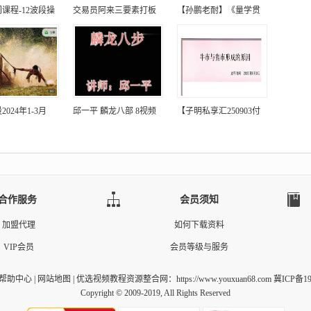
课程-12波段操
交易员阿来三要素打板
【孙鹏老耐】《量学贯
024年1-3月
邱一平 麟龙八部 8视频
【子明私享汇250903付
合作服务
会员须知
加盟代理
如何下载资料
VIP会员
会员等级与服务
帮助中心
|
网站地图
|
优选视频教程资源整合网
：https://www.youxuan68.com 冀ICP备1
Copyright © 2009-2019, All Rights Reserved