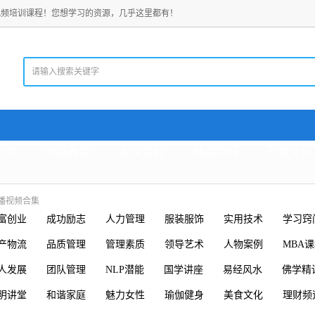
视频培训课程！您想学习的资源，几乎这里都有！
老师
电脑教程
考试资料
精品资料
珍贵文档
直播视频合集
富创业
成功励志
人力管理
服装服饰
实用技术
学习窍
产物流
品质管理
管理素质
领导艺术
人物案例
MBA
人发展
团队管理
NLP潜能
国学讲座
易经风水
佛学精
明讲堂
和谐家庭
魅力女性
瑜伽健身
美食文化
理财频