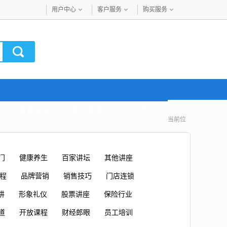
用户中心
客户服务
购买服务
音频讲座
最近更新
VIP购买
当前位
门
健康养生
百家讲坛
其他讲座
课程
品牌营销
销售技巧
门店连锁
讲
形象礼仪
股票讲座
保险行业
道
开放课程
财经郎眼
员工培训