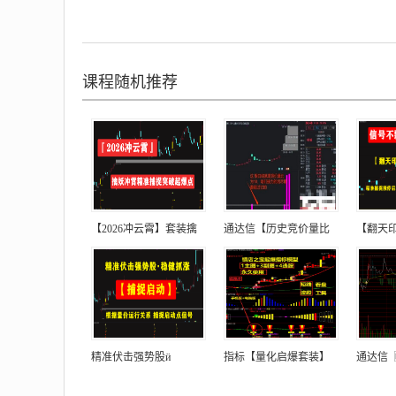
课程随机推荐
【2026冲云霄】套装擒
通达信【历史竞价量比
【翻天
精准伏击强势股ӥ
指标【量化启爆套装】
通达信