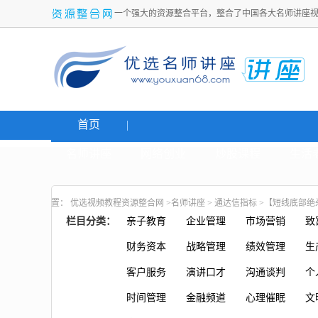
一个强大的资源整合平台，整合了中国各大名师讲座
首页
名师讲座
网络创业
炒股课程
生活
置：
优选视频教程资源整合网
>
名师讲座
>
通达信指标
>【短线底部绝
栏目分类：
亲子教育
企业管理
市场营销
致
财务资本
战略管理
绩效管理
生
客户服务
演讲口才
沟通谈判
个
时间管理
金融频道
心理催眠
文