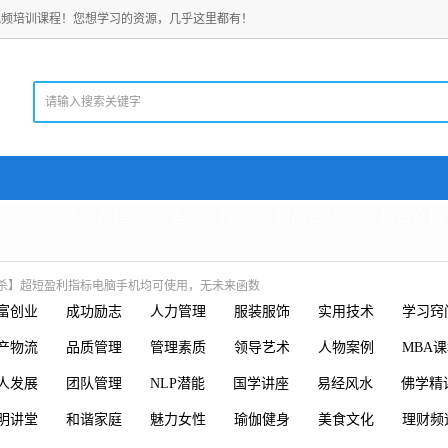
视频培训课程！您想学习的资源，几乎这里都有！
老师
电脑教程
考试资料
精品资料
珍贵文档
杀】超短盈利指标电脑手机均可使用，无未来函数
富创业
成功励志
人力管理
服装服饰
实用技术
学习窍
产物流
品质管理
管理素质
领导艺术
人物案例
MBA
人发展
团队管理
NLP潜能
国学讲座
易经风水
佛学精
明讲堂
和谐家庭
魅力女性
瑜伽健身
美食文化
理财频