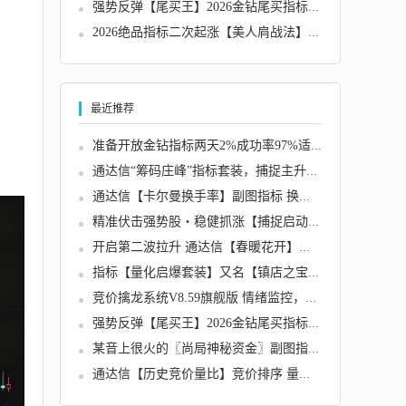
强势反弹【尾买王】2026金钻尾买指标、波段顺...
2026绝品指标二次起涨【美人肩战法】主力吸筹...
最近推荐
准备开放金钻指标两天2%成功率97%适合牛市熊市...
通达信“筹码庄峰”指标套装，捕捉主升浪！判...
通达信【卡尔曼换手率】副图指标 换手精准位置...
精准伏击强势股・稳健抓涨【捕捉启动】...
开启第二波拉升 通达信【春暖花开】副图+选股...
指标【量化启爆套装】又名【镇店之宝套装】波...
竞价擒龙系统V8.59旗舰版 情绪监控，追涨、打...
强势反弹【尾买王】2026金钻尾买指标、波段顺...
某音上很火的〖尚局神秘资金〗副图指标 可以看...
通达信【历史竞价量比】竞价排序 量比为王 副...