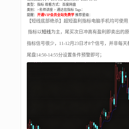
类型：指标
观看方式：百度网盘
类别：>
名师讲座
>
通达信指标
Tags：
提醒：
开通VIP会员全站免费学
推荐星级：
【短线底部绝杀】超短盈利指标电脑手机均可使用
指标以
短线
为主，尾买次日冲高有盈利即卖出的
指标信号很少，11-12月23日才8个信号，并非每
尾盘14:50-14:55分设置条件预警即可；