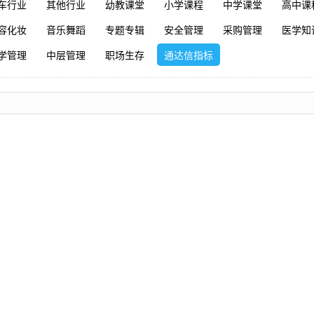
车行业
其他行业
幼教课堂
小学课程
中学课堂
高中课
容化妆
音乐舞蹈
专题专辑
安全管理
采购管理
医学知
学管理
中层管理
职场生存
通达信指标