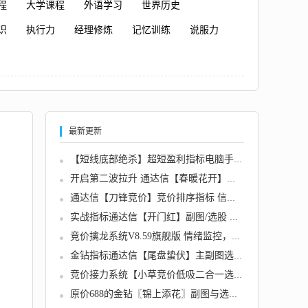
程
大学课程
外语学习
世界历史
识
执行力
经理修炼
记忆训练
说服力
最新更新
【短线底部绝杀】超短盈利指标电脑手机均可使...
开启第二波拉升 通达信【春暖花开】副图+选股...
通达信【刀锋竞价】竞价排序指标 信号全天不变...
实战指标通达信【开门红】副图/选股 在支撑位...
竞价擒龙系统V8.59旗舰版 情绪监控，追涨、打...
金钻指标通达信【尾盘蛰伏】主副图选股 缩量回...
竞价接力系统【小草竞价低吸二合一选股系统】...
原价688的金钻〖锦上添花〗副图与选股指标专挑...