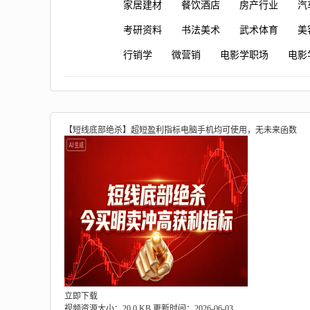
家居建材
餐饮酒店
房产行业
汽
考研资料
书法美术
武术体育
美
行销学
微营销
电影学职场
电影
【短线底部绝杀】超短盈利指标电脑手机均可使用，无未来函数
立即下载
视频资源大小：20.0 KB
更新时间：2026-06-03