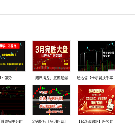
印・强势
「咫尺擒龙」底部起爆
通达信【卡尔曼换手率
〖缠论完美分时
金钻指标【多因回调】
【起涨跟踪器】趋势共