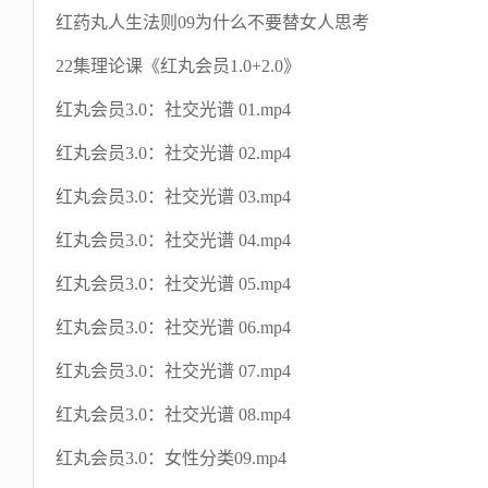
红药丸人生法则09为什么不要替女人思考
22集理论课《红丸会员1.0+2.0》
红丸会员3.0：社交光谱 01.mp4
红丸会员3.0：社交光谱 02.mp4
红丸会员3.0：社交光谱 03.mp4
红丸会员3.0：社交光谱 04.mp4
红丸会员3.0：社交光谱 05.mp4
红丸会员3.0：社交光谱 06.mp4
红丸会员3.0：社交光谱 07.mp4
红丸会员3.0：社交光谱 08.mp4
红丸会员3.0：女性分类09.mp4