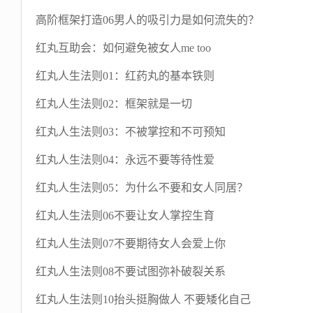
高阶框架打造06男人的吸引力是如何流失的？
红丸互助会：如何避免被女人me too
红丸人生法则01：红药丸的基本铁则
红丸人生法则02：框架就是一切
红丸人生法则03：不被掌控和不可预知
红丸人生法则04：永远不要等待性爱
红丸人生法则05：为什么不要和女人同居？
红丸人生法则06不要让女人掌控生育
红丸人生法则07不要期待女人会爱上你
红丸人生法则08不要试图弥补破裂关系
红丸人生法则10抬头挺胸做人 不要矮化自己