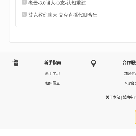
5
老景-3.0强大心态-认知重建
6
艾克教你聊天,艾克直播代聊合集
新手指南
合作服
新手学习
加盟代
如何赚点
VIP会
关于本站
|
帮助中