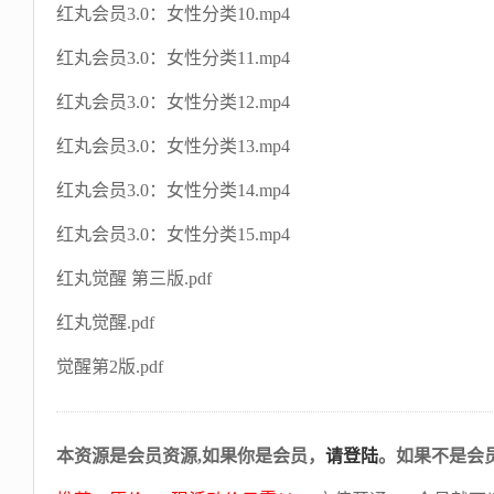
红丸会员3.0：女性分类10.mp4
红丸会员3.0：女性分类11.mp4
红丸会员3.0：女性分类12.mp4
红丸会员3.0：女性分类13.mp4
红丸会员3.0：女性分类14.mp4
红丸会员3.0：女性分类15.mp4
红丸觉醒 第三版.pdf
红丸觉醒.pdf
觉醒第2版.pdf
本资源是会员资源,如果你是会员，
请登陆
。如果不是会