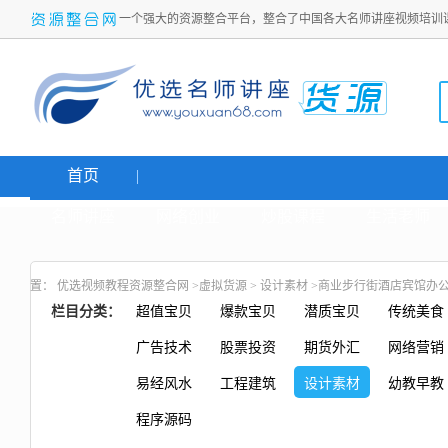
一个强大的资源整合平台，整合了中国各大名师讲座视频培训
首页
名师讲座
网络创业
炒股课程
生活老师
置：
优选视频教程资源整合网
>
虚拟货源
>
设计素材
>商业步行街酒店宾馆办公
栏目分类：
超值宝贝
爆款宝贝
潜质宝贝
传统美食
广告技术
股票投资
期货外汇
网络营销
易经风水
工程建筑
设计素材
幼教早教
程序源码