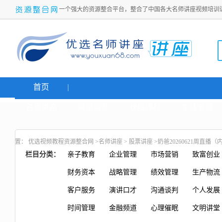
一个强大的资源整合平台，整合了中国各大名师讲座视频培训
首页
名师讲座
网络创业
炒股课程
生活老师
置：
优选视频教程资源整合网
>
名师讲座
>
股票讲座
>奶爸20260621周直播
栏目分类：
亲子教育
企业管理
市场营销
致富创业
财务资本
战略管理
绩效管理
生产物流
客户服务
演讲口才
沟通谈判
个人发展
时间管理
金融频道
心理催眠
文明讲堂