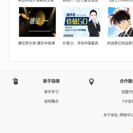
斯坦利克罗谈期货交易
荆钰开《主力量化语言
飞浪王250408
缠论郭大侠-缠论中级课
价值50：寻找中国最具
财品新亿财品新
新手指南
合作服
新手学习
加盟代
如何赚点
VIP会
关于本站
|
帮助中