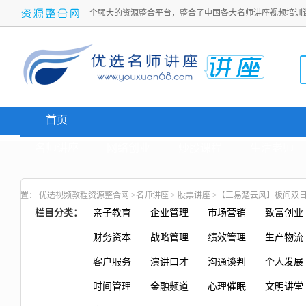
一个强大的资源整合平台，整合了中国各大名师讲座视频培训
首页
名师讲座
网络创业
炒股课程
生活老师
置：
优选视频教程资源整合网
>
名师讲座
>
股票讲座
>【三易楚云风】板间双
栏目分类：
亲子教育
企业管理
市场营销
致富创业
财务资本
战略管理
绩效管理
生产物流
客户服务
演讲口才
沟通谈判
个人发展
时间管理
金融频道
心理催眠
文明讲堂