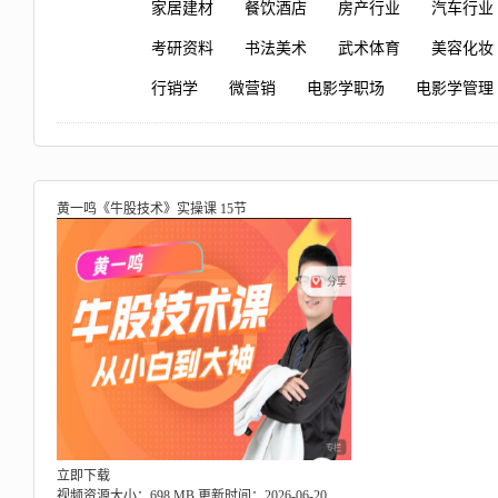
家居建材
餐饮酒店
房产行业
汽车行业
考研资料
书法美术
武术体育
美容化妆
行销学
微营销
电影学职场
电影学管理
黄一鸣《牛股技术》实操课 15节
立即下载
视频资源大小：698 MB
更新时间：2026-06-20