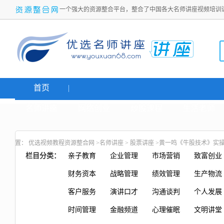
一个强大的资源整合平台，整合了中国各大名师讲座视频培训
首页
名师讲座
网络创业
炒股课程
生活老师
置：
优选视频教程资源整合网
>
名师讲座
>
股票讲座
>黄一鸣《牛股技术》实操课
栏目分类：
亲子教育
企业管理
市场营销
致富创业
财务资本
战略管理
绩效管理
生产物流
客户服务
演讲口才
沟通谈判
个人发展
时间管理
金融频道
心理催眠
文明讲堂