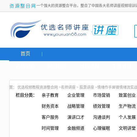
一个强大的资源整合平台，整合了中国各大名师讲座视频培训
首页
名师讲座
网络创业
炒股课程
生活老师
置：
优选视频教程资源整合网
>
名师讲座
>
股票讲座
>情绪作手犀锋情绪流实
栏目分类：
亲子教育
企业管理
市场营销
致富创业
财务资本
战略管理
绩效管理
生产物流
客户服务
演讲口才
沟通谈判
个人发展
时间管理
金融频道
心理催眠
文明讲堂