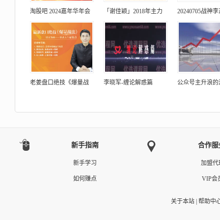
淘股吧 2024嘉年华年会
「谢佳颖」2018年主力
20240705战神
老姜盘口绝技《爆量战
李晓军-缠论解惑篇
公众号主升浪的源
新手指南
合作服
新手学习
加盟代
如何赚点
VIP会
关于本站
|
帮助中