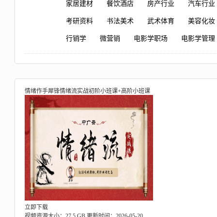
家居建材
餐饮酒店
房产行业
汽车行业
考研资料
书法美术
武术体育
美容化妆
行销学
微营销
电影学职场
电影学管理
情绪作手犀锋情绪流实战初阶小班课+高阶小班课
立即下载
视频资源大小：27.5 GB
更新时间：2026-05-20