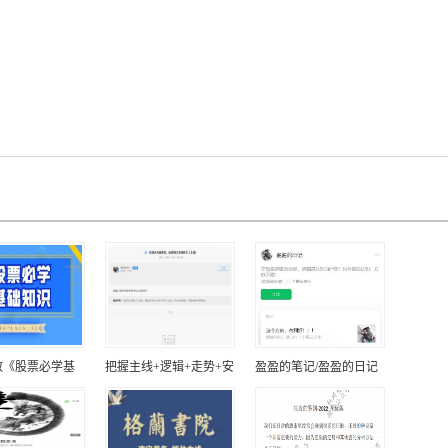
教《股票必学基
把握主线+逻辑+走势+安
盈盈的笔记/盈盈的日记