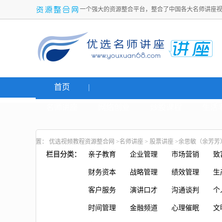
一个强大的资源整合平台，整合了中国各大名师讲座
首页
名师讲座
网络创业
炒股课程
生活
置：
优选视频教程资源整合网
>
名师讲座
>
股票讲座
>余思敏（余芳芳）
栏目分类：
亲子教育
企业管理
市场营销
致
财务资本
战略管理
绩效管理
生
客户服务
演讲口才
沟通谈判
个
时间管理
金融频道
心理催眠
文