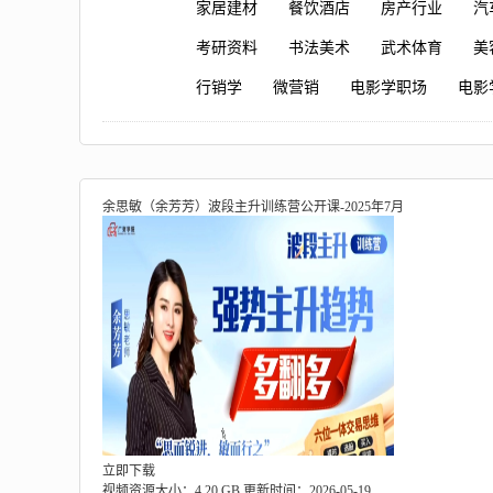
家居建材
餐饮酒店
房产行业
汽
考研资料
书法美术
武术体育
美
行销学
微营销
电影学职场
电影
余思敏（余芳芳）波段主升训练营公开课-2025年7月
立即下载
视频资源大小：4.20 GB
更新时间：2026-05-19