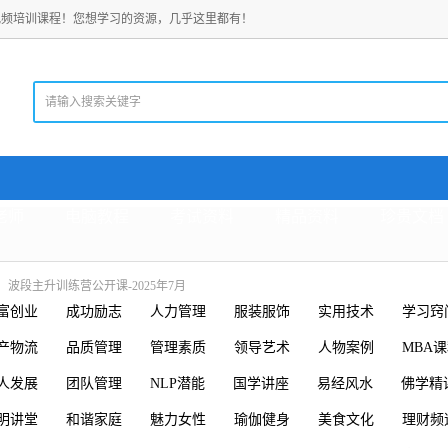
视频培训课程！您想学习的资源，几乎这里都有！
老师
电脑教程
考试资料
精品资料
珍贵文档
波段主升训练营公开课-2025年7月
富创业
成功励志
人力管理
服装服饰
实用技术
学习窍
产物流
品质管理
管理素质
领导艺术
人物案例
MBA
人发展
团队管理
NLP潜能
国学讲座
易经风水
佛学精
明讲堂
和谐家庭
魅力女性
瑜伽健身
美食文化
理财频