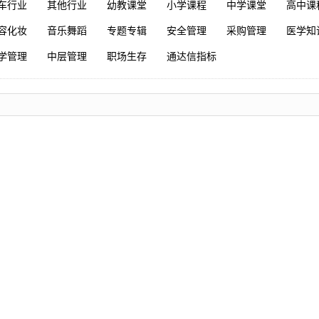
车行业
其他行业
幼教课堂
小学课程
中学课堂
高中课
容化妆
音乐舞蹈
专题专辑
安全管理
采购管理
医学知
学管理
中层管理
职场生存
通达信指标