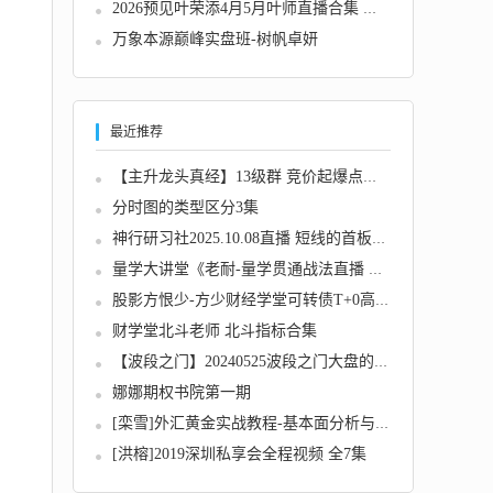
2026预见叶荣添4月5月叶师直播合集 市场分析趋...
万象本源巅峰实盘班-树帆卓妍
最近推荐
【主升龙头真经】13级群 竞价起爆点之一剑仙人...
分时图的类型区分3集
神行研习社2025.10.08直播 短线的首板不破2 1...
量学大讲堂《老耐-量学贯通战法直播 第46期 2...
股影方恨少-方少财经学堂可转债T+0高频交易课...
财学堂北斗老师 北斗指标合集
【波段之门】20240525波段之门大盘的后期走势...
娜娜期权书院第一期
[栾雪]外汇黄金实战教程-基本面分析与行情判断...
[洪榕]2019深圳私享会全程视频 全7集