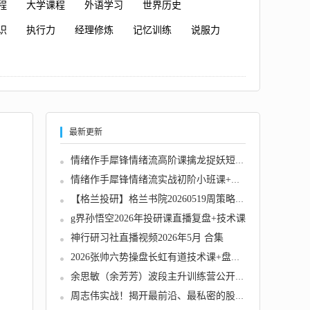
程
大学课程
外语学习
世界历史
识
执行力
经理修炼
记忆训练
说服力
最新更新
情绪作手犀锋情绪流高阶课擒龙捉妖短线交易课...
情绪作手犀锋情绪流实战初阶小班课+高阶小班课...
【格兰投研】格兰书院20260519周策略——访华...
g界孙悟空2026年投研课直播复盘+技术课
神行研习社直播视频2026年5月 合集
2026张帅六势操盘长虹有道技术课+盘后解盘视频...
余思敏（余芳芳）波段主升训练营公开课-2025年...
周志伟实战！揭开最前沿、最私密的股票技术战...