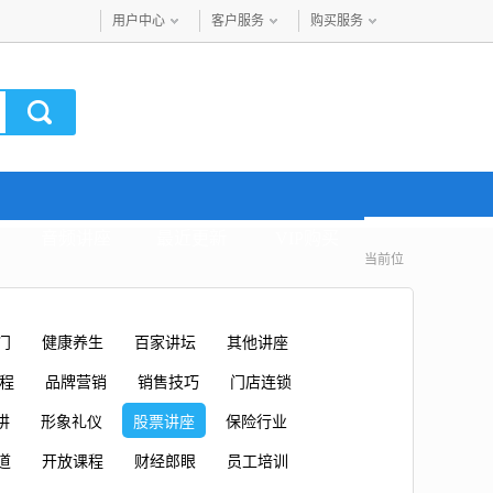
用户中心
客户服务
购买服务
音频讲座
最近更新
VIP购买
当前位
门
健康养生
百家讲坛
其他讲座
课程
品牌营销
销售技巧
门店连锁
讲
形象礼仪
股票讲座
保险行业
道
开放课程
财经郎眼
员工培训