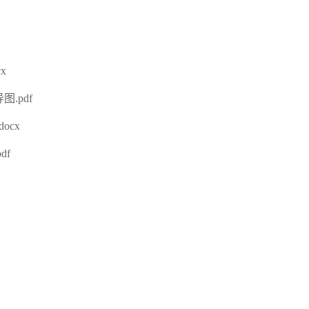
x
.pdf
ocx
df