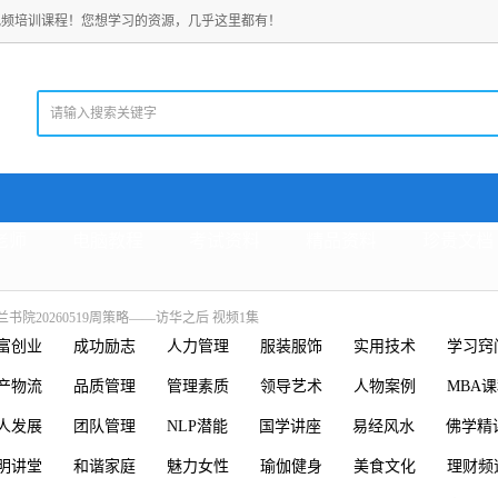
视频培训课程！您想学习的资源，几乎这里都有！
老师
电脑教程
考试资料
精品资料
珍贵文档
书院20260519周策略——访华之后 视频1集
富创业
成功励志
人力管理
服装服饰
实用技术
学习窍
产物流
品质管理
管理素质
领导艺术
人物案例
MBA
人发展
团队管理
NLP潜能
国学讲座
易经风水
佛学精
明讲堂
和谐家庭
魅力女性
瑜伽健身
美食文化
理财频