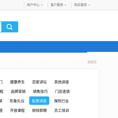
用户中心
客户服务
购买服务
音频讲座
最近更新
VIP购买
当前位
门
健康养生
百家讲坛
其他讲座
课程
品牌营销
销售技巧
门店连锁
讲
形象礼仪
股票讲座
保险行业
道
开放课程
财经郎眼
员工培训