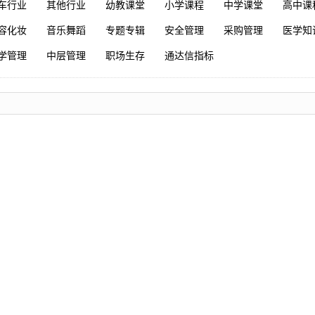
车行业
其他行业
幼教课堂
小学课程
中学课堂
高中课
容化妆
音乐舞蹈
专题专辑
安全管理
采购管理
医学知
学管理
中层管理
职场生存
通达信指标