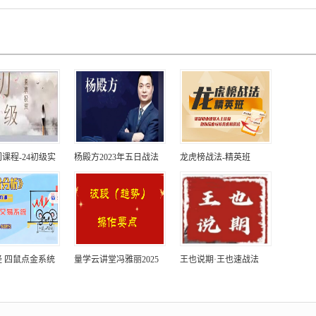
课程-24初级实
杨殿方2023年五日战法
龙虎榜战法-精英班
 四鼠点金系统
量学云讲堂冯雅丽2025
王也说期·王也速战法