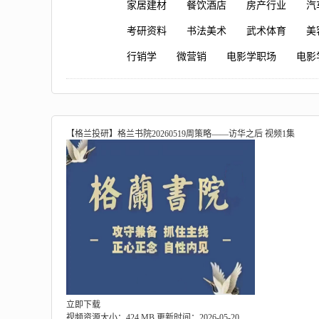
家居建材
餐饮酒店
房产行业
汽
考研资料
书法美术
武术体育
美
行销学
微营销
电影学职场
电影
【格兰投研】格兰书院20260519周策略——访华之后 视频1集
立即下载
视频资源大小：424 MB
更新时间：2026-05-20