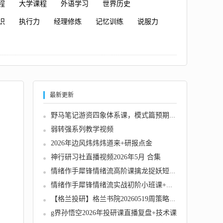
程
大学课程
外语学习
世界历史
识
执行力
经理修炼
记忆训练
说服力
最新更新
野马笔记游资四象体系课，模式篇预期低吸打板...
弱转强系列教学视频
2026年边风炜炜炜道来+研报点金
神行研习社直播视频2026年5月 合集
情绪作手犀锋情绪流高阶课擒龙捉妖短线交易课...
情绪作手犀锋情绪流实战初阶小班课+高阶小班课...
【格兰投研】格兰书院20260519周策略——访华...
g界孙悟空2026年投研课直播复盘+技术课