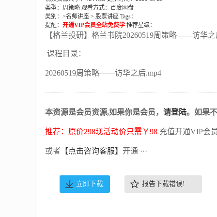
类型：周策略
观看方式：百度网盘
类别：>
名师讲座
>
股票讲座
Tags：
提醒：
开通VIP会员全站免费学
推荐星级：
【格兰投研】格兰书院20260519周策略——访华
课程目录：
20260519周策略——访华之后.mp4
本资源是会员资源,如果你是会员，
请登陆
。如果
推荐：原价298现活动价只需￥98
充值开通VIP会
或者
【点击咨询客服】
开通 ···
立即下载
报告下载错误!