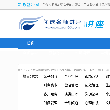
一个强大的资源整合平台，整合了中国各大名师讲座
首页
名师讲座
网络创业
炒股课程
生活
置：
优选视频教程资源整合网
>
名师讲座
>
股票讲座
>【格兰投研】格兰
栏目分类：
亲子教育
企业管理
市场营销
致
财务资本
战略管理
绩效管理
生
客户服务
演讲口才
沟通谈判
个
时间管理
金融频道
心理催眠
文