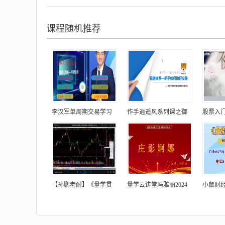
课程随机推荐
李汉军单周期交易学习
作手逍遥风系列课之御
股票入门
【孙鹏老耐】《量学贯
量学云讲堂冯雅丽2024
小鼠财经