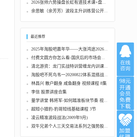
2026张帅六势操盘长虹有道技术课+盘后解盘视频...
余思敏（余芳芳）波段主升训练营公开课-2025年...
最近推荐
2025年淘股吧嘉年华——大涨鸿途2026.01.10
付费文圆方你怎么看-国庆后的市场会如何走？
清北游资：龙门实战特训营缠龙内训课程视频
淘股吧不死鸟韦一20200822体系混搭战法全面升...
林昌兴 散户翻身 咸鱼翻身 视频课程 8集
李信 股票讲座合集
量学讲堂 韩将军-如何踏准板块节奏 视频课程
超短小猎豹-豹哥短线基础课程 3节
凌云精准波段战法(2009年9月)
双牛兄弟个人三天交易法系列之强势股竞价后买...